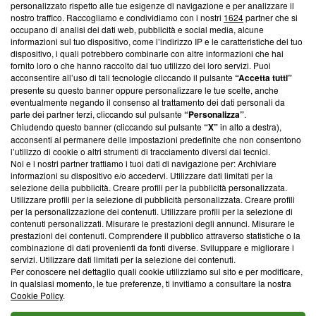
personalizzato rispetto alle tue esigenze di navigazione e per analizzare il
Questa sezione offre informazioni trasparenti su Blasting
nostro traffico. Raccogliamo e condividiamo con i nostri
1624
partner che si
News, sui nostri processi editoriali e su come ci impegniamo a
occupano di analisi dei dati web, pubblicità e social media, alcune
creare news di qualità. Inoltre, afferma la nostra aderenza a
informazioni sul tuo dispositivo, come l’indirizzo IP e le caratteristiche del tuo
‘Trust Project - News with Integrity’
Blasting News non è
dispositivo, i quali potrebbero combinarle con altre informazioni che hai
fornito loro o che hanno raccolto dal tuo utilizzo dei loro servizi. Puoi
ancora membro del programma, ma ha richiesto di farne
acconsentire all’uso di tali tecnologie cliccando il pulsante
“Accetta tutti”
parte; Trust Project non ha ancora effettuato una verifica di
presente su questo banner oppure personalizzare le tue scelte, anche
conformità agli standard.
eventualmente negando il consenso al trattamento dei dati personali da
parte dei partner terzi, cliccando sul pulsante
“Personalizza”
.
Su di noi
Chiudendo questo banner (cliccando sul pulsante
“X”
in alto a destra),
acconsenti al permanere delle impostazioni predefinite che non consentono
Team editoriale
l’utilizzo di cookie o altri strumenti di tracciamento diversi dai tecnici.
Noi e i nostri partner trattiamo i tuoi dati di navigazione per: Archiviare
Corporate
informazioni su dispositivo e/o accedervi. Utilizzare dati limitati per la
selezione della pubblicità. Creare profili per la pubblicità personalizzata.
Redazione
Utilizzare profili per la selezione di pubblicità personalizzata. Creare profili
per la personalizzazione dei contenuti. Utilizzare profili per la selezione di
Informativa Privacy
contenuti personalizzati. Misurare le prestazioni degli annunci. Misurare le
prestazioni dei contenuti. Comprendere il pubblico attraverso statistiche o la
Cookie Policy
combinazione di dati provenienti da fonti diverse. Sviluppare e migliorare i
servizi. Utilizzare dati limitati per la selezione dei contenuti.
Per conoscere nel dettaglio quali cookie utilizziamo sul sito e per modificare,
Blasting SA, IDI CHE-247.845.224, Via Carlo Frasca, 3 - 6900
in qualsiasi momento, le tue preferenze, ti invitiamo a consultare la nostra
Lugano (Svizzera) Tel:
+39 0690258937
Cookie Policy
.
© 2026 Blasting News