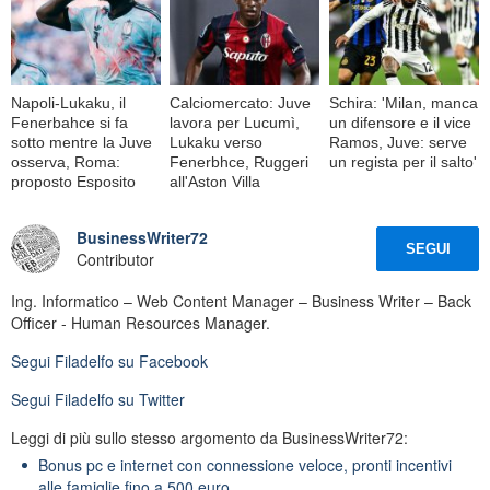
Napoli-Lukaku, il
Calciomercato: Juve
Schira: 'Milan, manca
Fenerbahce si fa
lavora per Lucumì,
un difensore e il vice
sotto mentre la Juve
Lukaku verso
Ramos, Juve: serve
osserva, Roma:
Fenerbhce, Ruggeri
un regista per il salto'
proposto Esposito
all'Aston Villa
BusinessWriter72
SEGUI
Contributor
Ing. Informatico – Web Content Manager – Business Writer – Back
Officer - Human Resources Manager.
Segui
Filadelfo
su Facebook
Segui
Filadelfo
su Twitter
Leggi di più sullo stesso argomento da BusinessWriter72:
Bonus pc e internet con connessione veloce, pronti incentivi
alle famiglie fino a 500 euro