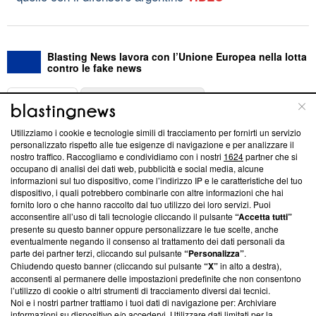
Blasting News lavora con l’Unione Europea nella lotta
contro le fake news
ABOUT
LINEA EDITORIALE
Utilizziamo i cookie e tecnologie simili di tracciamento per fornirti un servizio
Questa sezione offre informazioni trasparenti su Blasting
personalizzato rispetto alle tue esigenze di navigazione e per analizzare il
nostro traffico. Raccogliamo e condividiamo con i nostri
1624
partner che si
News, sui nostri processi editoriali e su come ci impegniamo a
occupano di analisi dei dati web, pubblicità e social media, alcune
creare news di qualità. Inoltre, afferma la nostra aderenza a
informazioni sul tuo dispositivo, come l’indirizzo IP e le caratteristiche del tuo
‘Trust Project - News with Integrity’
Blasting News non è
dispositivo, i quali potrebbero combinarle con altre informazioni che hai
ancora membro del programma, ma ha richiesto di farne
fornito loro o che hanno raccolto dal tuo utilizzo dei loro servizi. Puoi
parte; Trust Project non ha ancora effettuato una verifica di
acconsentire all’uso di tali tecnologie cliccando il pulsante
“Accetta tutti”
conformità agli standard.
presente su questo banner oppure personalizzare le tue scelte, anche
eventualmente negando il consenso al trattamento dei dati personali da
parte dei partner terzi, cliccando sul pulsante
“Personalizza”
.
Su di noi
Chiudendo questo banner (cliccando sul pulsante
“X”
in alto a destra),
acconsenti al permanere delle impostazioni predefinite che non consentono
Team editoriale
l’utilizzo di cookie o altri strumenti di tracciamento diversi dai tecnici.
Noi e i nostri partner trattiamo i tuoi dati di navigazione per: Archiviare
Corporate
informazioni su dispositivo e/o accedervi. Utilizzare dati limitati per la