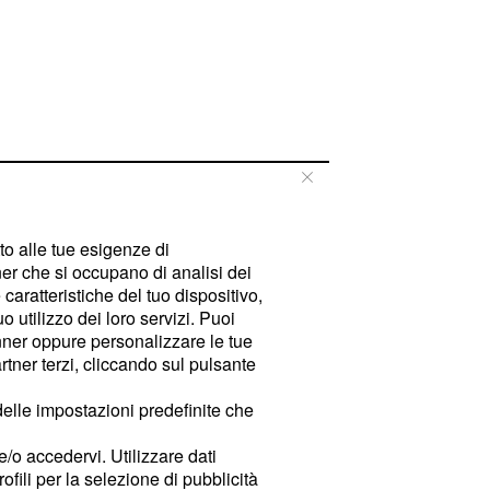
tto alle tue esigenze di
er che si occupano di analisi dei
caratteristiche del tuo dispositivo,
 utilizzo dei loro servizi. Puoi
ner oppure personalizzare le tue
tner terzi, cliccando sul pulsante
delle impostazioni predefinite che
e/o accedervi. Utilizzare dati
rofili per la selezione di pubblicità