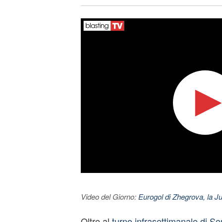
Video del Giorno:
Eurogol di Zhegrova, la Ju
Oltre al
turno infrasettimanale di Se