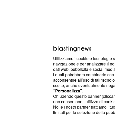
Il programma di marte
Utilizziamo i cookie e tecnologie s
navigazione e per analizzare il no
Il giorno successivo si giocherà
il r
dati web, pubblicità e social media,
con il fischio d'inizio di tutte le part
i quali potrebbero combinarle con a
acconsentire all’uso di tali tecnol
Al
basta
casalingo
Carpi
un punto
scelte, anche eventualmente negand
assicurarsi la matematica
promozio
“Personalizza”
.
ciò che farà il
(attualmente
Vicenza
Chiudendo questo banner (clicca
non consentono l’utilizzo di cookie 
, pienamente invischiato nel
Brescia
Noi e i nostri partner trattiamo i t
retrocedere. Il
volerà in 
Frosinone
limitati per la selezione della pubb