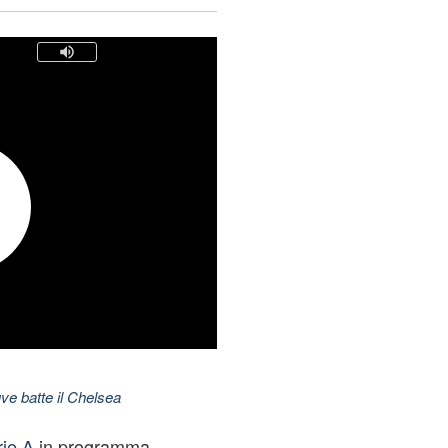
ve batte il Chelsea
rie A
in programma