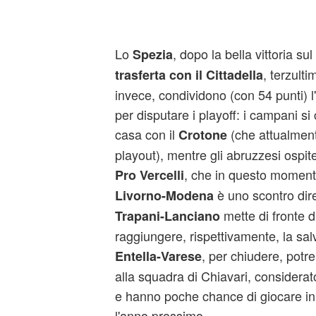
Lo
, dopo la bella vittoria su
Spezia
, terzulti
trasferta con il Cittadella
invece, condividono (con 54 punti) l
per disputare i playoff: i campani si
casa con il
(che attualment
Crotone
playout), mentre gli abruzzesi ospite
, che in questo moment
Pro Vercelli
è uno scontro dire
Livorno-Modena
mette di fronte 
Trapani-Lanciano
raggiungere, rispettivamente, la sa
, per chiudere, potre
Entella-Varese
alla squadra di Chiavari, considerato
e hanno poche chance di giocare in
l'anno prossimo.