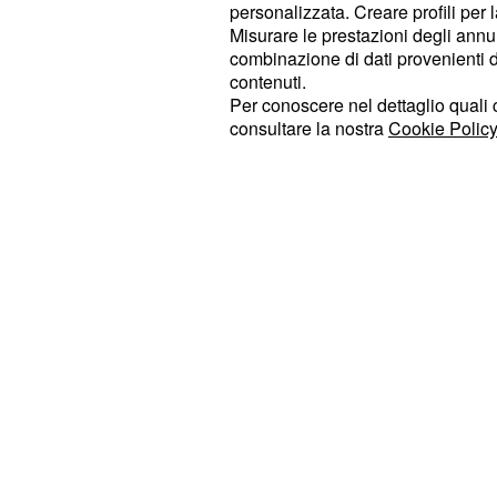
una
tranquilla a metà clas
personalizzata. Creare profili per 
Ternana
Misurare le prestazioni degli annun
si preannuncia molto equili
Perugia
combinazione di dati provenienti da 
i laziali vogliono tenersi a distanza 
contenuti.
Per conoscere nel dettaglio quali c
classifica, mentre gli umbri sono det
consultare la nostra
Cookie Policy
corsa per i playoff.