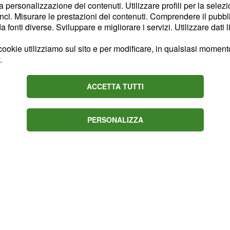
sifica, mentre
la personalizzazione dei contenuti. Utilizzare profili per la selez
Latina-
ci. Misurare le prestazioni dei contenuti. Comprendere il pubblic
brata, soprattutto perché
fonti diverse. Sviluppare e migliorare i servizi. Utilizzare dati l
dalla zona "rossa" della
ookie utilizziamo sul sito e per modificare, in qualsiasi momento,
erminati a restare in
.
ACCETTA TUTTI
PERSONALIZZA