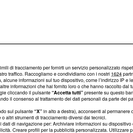
dì 28 aprile
imili di tracciamento per fornirti un servizio personalizzato rispe
stro traffico. Raccogliamo e condividiamo con i nostri
1624
partn
esto della 38a giornata
,
 alcune informazioni sul tuo dispositivo, come l’indirizzo IP e le 
ite previsto per le 20:30.
ltre informazioni che hai fornito loro o che hanno raccolto dal tuo
ogie cliccando il pulsante
“Accetta tutti”
presente su questo ban
per
contro il Bari
o il consenso al trattamento dei dati personali da parte dei par
, al di là di
ne in Serie A
 secondo) sul campo del
ndo sul pulsante
“X”
in alto a destra), acconsenti al permanere 
o altri strumenti di tracciamento diversi dai tecnici.
la lotta per non
uoi dati di navigazione per: Archiviare informazioni su dispositivo 
Umbria per affrontare
licità. Creare profili per la pubblicità personalizzata. Utilizzare p