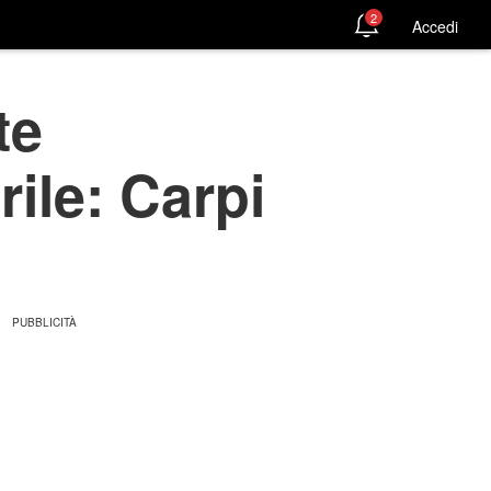
2
Accedi
te
rile: Carpi