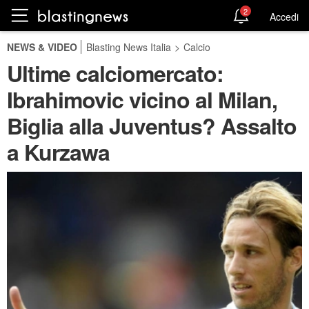
2
Accedi
NEWS & VIDEO
Blasting News Italia
>
Calcio
Ultime calciomercato:
Ibrahimovic vicino al Milan,
Biglia alla Juventus? Assalto
a Kurzawa