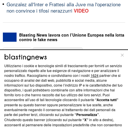
Gonzalez all'Inter e Frattesi alla Juve ma l'operazione
non convince i tifosi nerazzurri
VIDEO
Blasting News lavora con l’Unione Europea nella lotta
contro le fake news
ABOUT
LINEA EDITORIALE
Utilizziamo i cookie e tecnologie simili di tracciamento per fornirti un servizio
Questa sezione offre informazioni trasparenti su Blasting
personalizzato rispetto alle tue esigenze di navigazione e per analizzare il
nostro traffico. Raccogliamo e condividiamo con i nostri
1624
partner che si
News, sui nostri processi editoriali e su come ci impegniamo a
occupano di analisi dei dati web, pubblicità e social media, alcune
creare news di qualità. Inoltre, afferma la nostra aderenza a
informazioni sul tuo dispositivo, come l’indirizzo IP e le caratteristiche del tuo
‘Trust Project - News with Integrity’
Blasting News non è
dispositivo, i quali potrebbero combinarle con altre informazioni che hai
ancora membro del programma, ma ha richiesto di farne
fornito loro o che hanno raccolto dal tuo utilizzo dei loro servizi. Puoi
parte; Trust Project non ha ancora effettuato una verifica di
acconsentire all’uso di tali tecnologie cliccando il pulsante
“Accetta tutti”
conformità agli standard.
presente su questo banner oppure personalizzare le tue scelte, anche
eventualmente negando il consenso al trattamento dei dati personali da
parte dei partner terzi, cliccando sul pulsante
“Personalizza”
.
Su di noi
Chiudendo questo banner (cliccando sul pulsante
“X”
in alto a destra),
acconsenti al permanere delle impostazioni predefinite che non consentono
Team editoriale