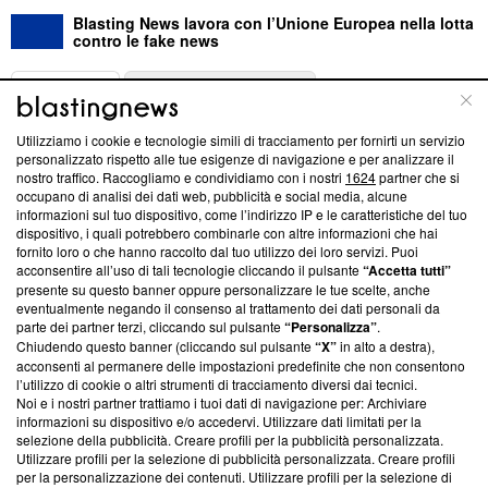
Blasting News lavora con l’Unione Europea nella lotta
contro le fake news
ABOUT
LINEA EDITORIALE
Utilizziamo i cookie e tecnologie simili di tracciamento per fornirti un servizio
Questa sezione offre informazioni trasparenti su Blasting
personalizzato rispetto alle tue esigenze di navigazione e per analizzare il
nostro traffico. Raccogliamo e condividiamo con i nostri
1624
partner che si
News, sui nostri processi editoriali e su come ci impegniamo a
occupano di analisi dei dati web, pubblicità e social media, alcune
creare news di qualità. Inoltre, afferma la nostra aderenza a
informazioni sul tuo dispositivo, come l’indirizzo IP e le caratteristiche del tuo
‘Trust Project - News with Integrity’
Blasting News non è
dispositivo, i quali potrebbero combinarle con altre informazioni che hai
ancora membro del programma, ma ha richiesto di farne
fornito loro o che hanno raccolto dal tuo utilizzo dei loro servizi. Puoi
parte; Trust Project non ha ancora effettuato una verifica di
acconsentire all’uso di tali tecnologie cliccando il pulsante
“Accetta tutti”
conformità agli standard.
presente su questo banner oppure personalizzare le tue scelte, anche
eventualmente negando il consenso al trattamento dei dati personali da
parte dei partner terzi, cliccando sul pulsante
“Personalizza”
.
Su di noi
Chiudendo questo banner (cliccando sul pulsante
“X”
in alto a destra),
acconsenti al permanere delle impostazioni predefinite che non consentono
Team editoriale
l’utilizzo di cookie o altri strumenti di tracciamento diversi dai tecnici.
Noi e i nostri partner trattiamo i tuoi dati di navigazione per: Archiviare
Corporate
informazioni su dispositivo e/o accedervi. Utilizzare dati limitati per la
selezione della pubblicità. Creare profili per la pubblicità personalizzata.
Redazione
Utilizzare profili per la selezione di pubblicità personalizzata. Creare profili
per la personalizzazione dei contenuti. Utilizzare profili per la selezione di
Informativa Privacy