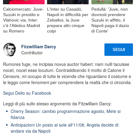
Calciomercato: Juve-
L'Inter su Casadó,
Pedullà: 'Juve, non
Suzuki in prestito e
Napoli in difficoltà per
dovresti prendere
Vlahovic via, Inter:
Zeballos, la Juve
Suzuki in affitto, il
c'è l'Atletico Madrid
prepara altri cinque
Napoli paga il dazio
su Romero
colpi
di Conte'
Fitzwilliam Darcy
SEGUI
Contributor
Rumores fuge, ne incipias novus auctor haberi: nam nulli tacuisse
nocet, nocet esse locutum. Contraddicendo il motto di Catone il
Censore, mi occupo di tutte le vicende che riguardano il costume e
le leggo come fenomeni per comprendere la realtà che ci circonda.
Segui
Delio
su Facebook
Leggi di più sullo stesso argomento da Fitzwilliam Darcy:
Cherry Season: cambio programmazione agosto, Mete si
fidanza
Anticipazioni Un posto al sole all'11/08: Angela decide di
andare via da Napoli