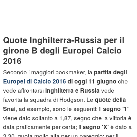
Quote Inghilterra-Russia per il
girone B degli Europei Calcio
2016
Secondo i maggiori bookmaker, la
partita degli
che
Europei di Calcio 2016
di oggi 11 giugno
vede affrontarsi
vede
Inghilterra e Russia
favorita la squadra di Hodgson. Le
quote della
, ad esempio, sono le seguenti: il
Snai
segno '1'
viene dato soltanto a 1,87, segno che la vittoria è
data praticamente per certa; il
è dato a
segno 'X'
3,30, quota molto alta per un pareggio; per il