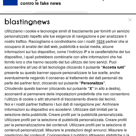
contro le fake news
ABOUT
LINEA EDITORIALE
Utilizziamo i cookie e tecnologie simili di tracciamento per fornirti un servizio
Questa sezione offre informazioni trasparenti su Blasting
personalizzato rispetto alle tue esigenze di navigazione e per analizzare il
nostro traffico. Raccogliamo e condividiamo con i nostri
1624
partner che si
News, sui nostri processi editoriali e su come ci impegniamo a
occupano di analisi dei dati web, pubblicità e social media, alcune
creare news di qualità. Inoltre, afferma la nostra aderenza a
informazioni sul tuo dispositivo, come l’indirizzo IP e le caratteristiche del tuo
‘Trust Project - News with Integrity’
Blasting News non è
dispositivo, i quali potrebbero combinarle con altre informazioni che hai
ancora membro del programma, ma ha richiesto di farne
fornito loro o che hanno raccolto dal tuo utilizzo dei loro servizi. Puoi
parte; Trust Project non ha ancora effettuato una verifica di
acconsentire all’uso di tali tecnologie cliccando il pulsante
“Accetta tutti”
conformità agli standard.
presente su questo banner oppure personalizzare le tue scelte, anche
eventualmente negando il consenso al trattamento dei dati personali da
parte dei partner terzi, cliccando sul pulsante
“Personalizza”
.
Su di noi
Chiudendo questo banner (cliccando sul pulsante
“X”
in alto a destra),
acconsenti al permanere delle impostazioni predefinite che non consentono
Team editoriale
l’utilizzo di cookie o altri strumenti di tracciamento diversi dai tecnici.
Noi e i nostri partner trattiamo i tuoi dati di navigazione per: Archiviare
Corporate
informazioni su dispositivo e/o accedervi. Utilizzare dati limitati per la
selezione della pubblicità. Creare profili per la pubblicità personalizzata.
Redazione
Utilizzare profili per la selezione di pubblicità personalizzata. Creare profili
per la personalizzazione dei contenuti. Utilizzare profili per la selezione di
Informativa Privacy
contenuti personalizzati. Misurare le prestazioni degli annunci. Misurare le
prestazioni dei contenuti. Comprendere il pubblico attraverso statistiche o la