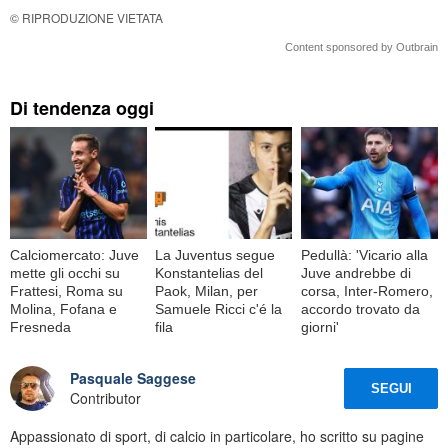
© RIPRODUZIONE VIETATA
Content sponsored by Outbrain
Di tendenza oggi
Calciomercato: Juve
La Juventus segue
Pedullà: 'Vicario alla
mette gli occhi su
Konstantelias del
Juve andrebbe di
Frattesi, Roma su
Paok, Milan, per
corsa, Inter-Romero,
Molina, Fofana e
Samuele Ricci c'é la
accordo trovato da
Fresneda
fila
giorni'
Pasquale Saggese
SEGUI
Contributor
Appassionato di sport, di calcio in particolare, ho scritto su pagine