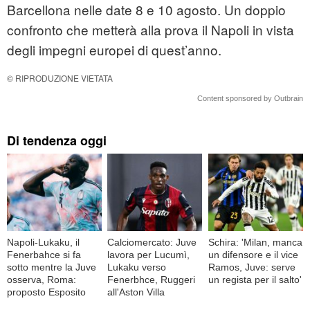
Barcellona nelle date 8 e 10 agosto. Un doppio
confronto che metterà alla prova il Napoli in vista
degli impegni europei di quest’anno.
© RIPRODUZIONE VIETATA
Content sponsored by Outbrain
Di tendenza oggi
Napoli-Lukaku, il
Calciomercato: Juve
Schira: 'Milan, manca
Fenerbahce si fa
lavora per Lucumì,
un difensore e il vice
sotto mentre la Juve
Lukaku verso
Ramos, Juve: serve
osserva, Roma:
Fenerbhce, Ruggeri
un regista per il salto'
proposto Esposito
all'Aston Villa