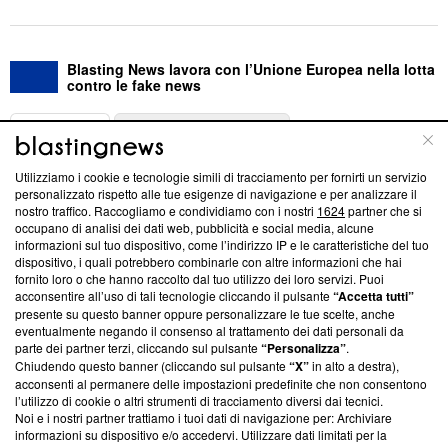
Blasting News lavora con l’Unione Europea nella lotta
contro le fake news
ABOUT
LINEA EDITORIALE
Utilizziamo i cookie e tecnologie simili di tracciamento per fornirti un servizio
Questa sezione offre informazioni trasparenti su Blasting
personalizzato rispetto alle tue esigenze di navigazione e per analizzare il
nostro traffico. Raccogliamo e condividiamo con i nostri
1624
partner che si
News, sui nostri processi editoriali e su come ci impegniamo a
occupano di analisi dei dati web, pubblicità e social media, alcune
creare news di qualità. Inoltre, afferma la nostra aderenza a
informazioni sul tuo dispositivo, come l’indirizzo IP e le caratteristiche del tuo
‘Trust Project - News with Integrity’
Blasting News non è
dispositivo, i quali potrebbero combinarle con altre informazioni che hai
ancora membro del programma, ma ha richiesto di farne
fornito loro o che hanno raccolto dal tuo utilizzo dei loro servizi. Puoi
parte; Trust Project non ha ancora effettuato una verifica di
acconsentire all’uso di tali tecnologie cliccando il pulsante
“Accetta tutti”
conformità agli standard.
presente su questo banner oppure personalizzare le tue scelte, anche
eventualmente negando il consenso al trattamento dei dati personali da
parte dei partner terzi, cliccando sul pulsante
“Personalizza”
.
Su di noi
Chiudendo questo banner (cliccando sul pulsante
“X”
in alto a destra),
acconsenti al permanere delle impostazioni predefinite che non consentono
Team editoriale
l’utilizzo di cookie o altri strumenti di tracciamento diversi dai tecnici.
Noi e i nostri partner trattiamo i tuoi dati di navigazione per: Archiviare
Corporate
informazioni su dispositivo e/o accedervi. Utilizzare dati limitati per la