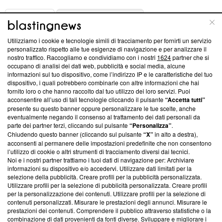
ABOUT
LINEA EDITORIALE
Utilizziamo i cookie e tecnologie simili di tracciamento per fornirti un servizio
Questa sezione offre informazioni trasparenti su Blasting
personalizzato rispetto alle tue esigenze di navigazione e per analizzare il
nostro traffico. Raccogliamo e condividiamo con i nostri
1624
partner che si
News, sui nostri processi editoriali e su come ci impegniamo a
occupano di analisi dei dati web, pubblicità e social media, alcune
creare news di qualità. Inoltre, afferma la nostra aderenza a
informazioni sul tuo dispositivo, come l’indirizzo IP e le caratteristiche del tuo
‘Trust Project - News with Integrity’
Blasting News non è
dispositivo, i quali potrebbero combinarle con altre informazioni che hai
ancora membro del programma, ma ha richiesto di farne
fornito loro o che hanno raccolto dal tuo utilizzo dei loro servizi. Puoi
parte; Trust Project non ha ancora effettuato una verifica di
acconsentire all’uso di tali tecnologie cliccando il pulsante
“Accetta tutti”
conformità agli standard.
presente su questo banner oppure personalizzare le tue scelte, anche
eventualmente negando il consenso al trattamento dei dati personali da
parte dei partner terzi, cliccando sul pulsante
“Personalizza”
.
Su di noi
Chiudendo questo banner (cliccando sul pulsante
“X”
in alto a destra),
acconsenti al permanere delle impostazioni predefinite che non consentono
Team editoriale
l’utilizzo di cookie o altri strumenti di tracciamento diversi dai tecnici.
Noi e i nostri partner trattiamo i tuoi dati di navigazione per: Archiviare
Corporate
informazioni su dispositivo e/o accedervi. Utilizzare dati limitati per la
selezione della pubblicità. Creare profili per la pubblicità personalizzata.
Redazione
Utilizzare profili per la selezione di pubblicità personalizzata. Creare profili
per la personalizzazione dei contenuti. Utilizzare profili per la selezione di
Informativa Privacy
contenuti personalizzati. Misurare le prestazioni degli annunci. Misurare le
prestazioni dei contenuti. Comprendere il pubblico attraverso statistiche o la
Cookie Policy
combinazione di dati provenienti da fonti diverse. Sviluppare e migliorare i