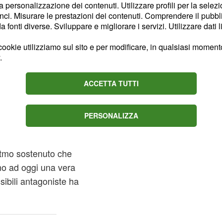
ve, sono infatti
la personalizzazione dei contenuti. Utilizzare profili per la selez
ci. Misurare le prestazioni dei contenuti. Comprendere il pubblic
e si stanno distinguendo
fonti diverse. Sviluppare e migliorare i servizi. Utilizzare dati l
ookie utilizziamo sul sito e per modificare, in qualsiasi momento,
.
onato a sè,
e sorprese
ACCETTA TUTTI
costruita in estate
occhi,
era stata costruita per
i,
PERSONALIZZA
ettando i pronostici. Il
utto di 14 vittorie, 4
ritmo sostenuto che
no ad oggi una vera
ssibili antagoniste ha