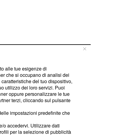
tto alle tue esigenze di
er che si occupano di analisi dei
caratteristiche del tuo dispositivo,
 utilizzo dei loro servizi. Puoi
ner oppure personalizzare le tue
tner terzi, cliccando sul pulsante
delle impostazioni predefinite che
e/o accedervi. Utilizzare dati
rofili per la selezione di pubblicità