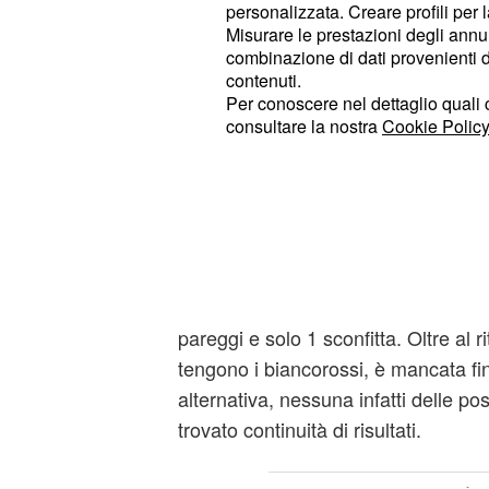
lancio per giovani di grandi prospetti
personalizzata. Creare profili per 
Misurare le prestazioni degli annun
numerosi i nati nel 2000 e 2001, ch
combinazione di dati provenienti da 
in modo significativo.
contenuti.
Per conoscere nel dettaglio quali c
consultare la nostra
Cookie Policy
Monza gioca un campi
dietro ci sono divers
La squadra brianzola guidata da
Br
dall'accoppiata
Berlusconi-Gallian
"ammazzare" il campionato e sta risp
Monza vanta 46 punti in classifica, fr
pareggi e solo 1 sconfitta. Oltre al 
tengono i biancorossi, è mancata fi
alternativa, nessuna infatti delle po
trovato continuità di risultati.