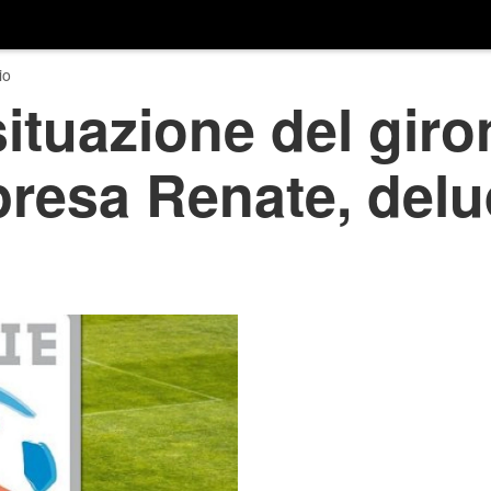
io
situazione del giro
presa Renate, delu