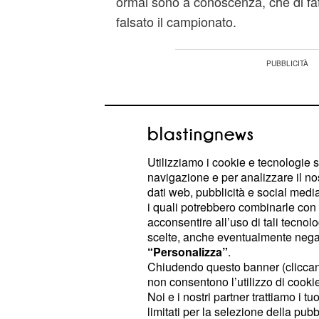
ormai sono a conoscenza, che di fa
falsato il campionato.
Utilizziamo i cookie e tecnologie s
navigazione e per analizzare il no
dati web, pubblicità e social media,
i quali potrebbero combinarle con a
acconsentire all’uso di tali tecnol
scelte, anche eventualmente negand
“Personalizza”
.
Chiudendo questo banner (clicca
non consentono l’utilizzo di cookie 
Noi e i nostri partner trattiamo i t
La terza serie si conferma anche un
limitati per la selezione della pubb