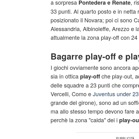
a sorpresa
, r
Pontedera e Renate
33 punti. Al quarto posto e in netta ri
posizionato il Novara; poi ci sono C
Alessandria, Albinoleffe, Arezzo e l
attualmente la zona play-off con 24 
Bagarre play-off e pla
I giochi ovviamente sono ancora aper
sia in ottica
che play-out, a
play-off
delle squadre a 23 punti che compr
Vercelli, Como e
Juventus under 23
grande del girone), sono ad un soffio
ma allo stesso tempo devono fare a
perchè la zona "calda" dei i
play-ou