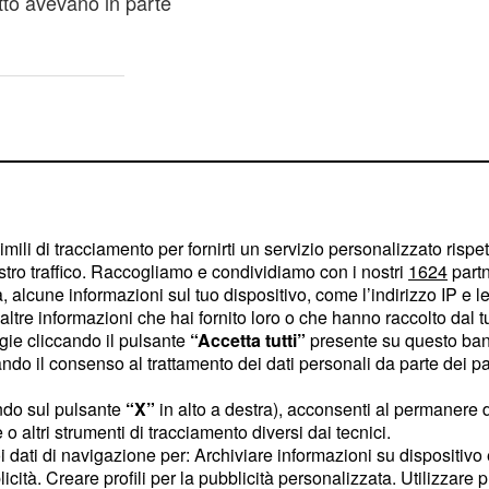
tto avevano in parte
imili di tracciamento per fornirti un servizio personalizzato rispe
stro traffico. Raccogliamo e condividiamo con i nostri
1624
partn
 alcune informazioni sul tuo dispositivo, come l’indirizzo IP e le 
ltre informazioni che hai fornito loro o che hanno raccolto dal tuo
ogie cliccando il pulsante
“Accetta tutti”
presente su questo ban
o il consenso al trattamento dei dati personali da parte dei par
ndo sul pulsante
“X”
in alto a destra), acconsenti al permanere 
o altri strumenti di tracciamento diversi dai tecnici.
uoi dati di navigazione per: Archiviare informazioni su dispositivo 
 grande trampolino di
licità. Creare profili per la pubblicità personalizzata. Utilizzare p