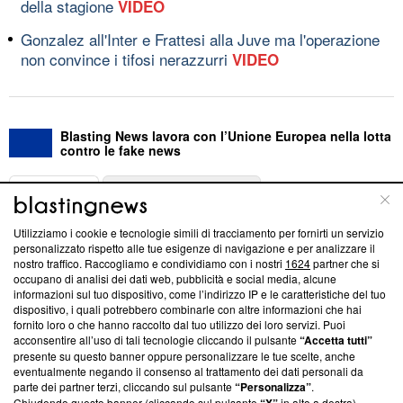
della stagione
VIDEO
Gonzalez all'Inter e Frattesi alla Juve ma l'operazione
non convince i tifosi nerazzurri
VIDEO
Blasting News lavora con l’Unione Europea nella lotta
contro le fake news
ABOUT
LINEA EDITORIALE
Utilizziamo i cookie e tecnologie simili di tracciamento per fornirti un servizio
Questa sezione offre informazioni trasparenti su Blasting
personalizzato rispetto alle tue esigenze di navigazione e per analizzare il
nostro traffico. Raccogliamo e condividiamo con i nostri
1624
partner che si
News, sui nostri processi editoriali e su come ci impegniamo a
occupano di analisi dei dati web, pubblicità e social media, alcune
creare news di qualità. Inoltre, afferma la nostra aderenza a
informazioni sul tuo dispositivo, come l’indirizzo IP e le caratteristiche del tuo
‘Trust Project - News with Integrity’
Blasting News non è
dispositivo, i quali potrebbero combinarle con altre informazioni che hai
ancora membro del programma, ma ha richiesto di farne
fornito loro o che hanno raccolto dal tuo utilizzo dei loro servizi. Puoi
parte; Trust Project non ha ancora effettuato una verifica di
acconsentire all’uso di tali tecnologie cliccando il pulsante
“Accetta tutti”
conformità agli standard.
presente su questo banner oppure personalizzare le tue scelte, anche
eventualmente negando il consenso al trattamento dei dati personali da
parte dei partner terzi, cliccando sul pulsante
“Personalizza”
.
Su di noi
Chiudendo questo banner (cliccando sul pulsante
in alto a destra),