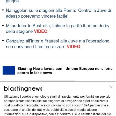
giugno
Nainggolan sulle stagioni alla Roma: 'Contro la Juve di
adesso potevamo vincere facile'
Milan-Inter in Australia, finisce in parità il primo derby
della stagione
VIDEO
Gonzalez all'Inter e Frattesi alla Juve ma l'operazione
non convince i tifosi nerazzurri
VIDEO
Blasting News lavora con l’Unione Europea nella lotta
contro le fake news
ABOUT
LINEA EDITORIALE
Utilizziamo i cookie e tecnologie simili di tracciamento per fornirti un servizio
Questa sezione offre informazioni trasparenti su Blasting
personalizzato rispetto alle tue esigenze di navigazione e per analizzare il
nostro traffico. Raccogliamo e condividiamo con i nostri
1624
partner che si
News, sui nostri processi editoriali e su come ci impegniamo a
occupano di analisi dei dati web, pubblicità e social media, alcune
creare news di qualità. Inoltre, afferma la nostra aderenza a
informazioni sul tuo dispositivo, come l’indirizzo IP e le caratteristiche del tuo