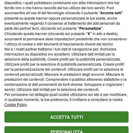
‘Trust Project - News with Integrity’
Blasting News non è
dispositivo, i quali potrebbero combinarle con altre informazioni che hai
ancora membro del programma, ma ha richiesto di farne
fornito loro o che hanno raccolto dal tuo utilizzo dei loro servizi. Puoi
parte; Trust Project non ha ancora effettuato una verifica di
acconsentire all’uso di tali tecnologie cliccando il pulsante
“Accetta tutti”
conformità agli standard.
presente su questo banner oppure personalizzare le tue scelte, anche
eventualmente negando il consenso al trattamento dei dati personali da
parte dei partner terzi, cliccando sul pulsante
“Personalizza”
.
Su di noi
Chiudendo questo banner (cliccando sul pulsante
“X”
in alto a destra),
acconsenti al permanere delle impostazioni predefinite che non consentono
Team editoriale
l’utilizzo di cookie o altri strumenti di tracciamento diversi dai tecnici.
Noi e i nostri partner trattiamo i tuoi dati di navigazione per: Archiviare
Corporate
informazioni su dispositivo e/o accedervi. Utilizzare dati limitati per la
selezione della pubblicità. Creare profili per la pubblicità personalizzata.
Redazione
Utilizzare profili per la selezione di pubblicità personalizzata. Creare profili
per la personalizzazione dei contenuti. Utilizzare profili per la selezione di
Informativa Privacy
contenuti personalizzati. Misurare le prestazioni degli annunci. Misurare le
prestazioni dei contenuti. Comprendere il pubblico attraverso statistiche o la
Cookie Policy
combinazione di dati provenienti da fonti diverse. Sviluppare e migliorare i
servizi. Utilizzare dati limitati per la selezione dei contenuti.
Blasting SA, IDI CHE-247.845.224, Via Carlo Frasca, 3 - 6900
Per conoscere nel dettaglio quali cookie utilizziamo sul sito e per modificare,
Lugano (Svizzera) Tel:
+39 0690258937
in qualsiasi momento, le tue preferenze, ti invitiamo a consultare la nostra
Cookie Policy
.
© 2026 Blasting News
ACCETTA TUTTI
PERSONALIZZA