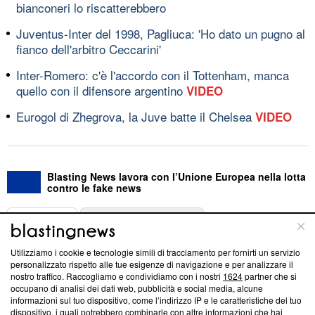
bianconeri lo riscatterebbero
Juventus-Inter del 1998, Pagliuca: 'Ho dato un pugno al
fianco dell'arbitro Ceccarini'
Inter-Romero: c'è l'accordo con il Tottenham, manca
quello con il difensore argentino
VIDEO
Eurogol di Zhegrova, la Juve batte il Chelsea
VIDEO
Blasting News lavora con l’Unione Europea nella lotta
contro le fake news
ABOUT
LINEA EDITORIALE
Utilizziamo i cookie e tecnologie simili di tracciamento per fornirti un servizio
Questa sezione offre informazioni trasparenti su Blasting
personalizzato rispetto alle tue esigenze di navigazione e per analizzare il
nostro traffico. Raccogliamo e condividiamo con i nostri
1624
partner che si
News, sui nostri processi editoriali e su come ci impegniamo a
occupano di analisi dei dati web, pubblicità e social media, alcune
creare news di qualità. Inoltre, afferma la nostra aderenza a
informazioni sul tuo dispositivo, come l’indirizzo IP e le caratteristiche del tuo
‘Trust Project - News with Integrity’
Blasting News non è
dispositivo, i quali potrebbero combinarle con altre informazioni che hai