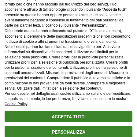
ancora membro del programma, ma ha richiesto di farne
fornito loro o che hanno raccolto dal tuo utilizzo dei loro servizi. Puoi
parte; Trust Project non ha ancora effettuato una verifica di
acconsentire all’uso di tali tecnologie cliccando il pulsante
“Accetta tutti”
conformità agli standard.
presente su questo banner oppure personalizzare le tue scelte, anche
eventualmente negando il consenso al trattamento dei dati personali da
parte dei partner terzi, cliccando sul pulsante
“Personalizza”
.
Su di noi
Chiudendo questo banner (cliccando sul pulsante
“X”
in alto a destra),
acconsenti al permanere delle impostazioni predefinite che non consentono
Team editoriale
l’utilizzo di cookie o altri strumenti di tracciamento diversi dai tecnici.
Noi e i nostri partner trattiamo i tuoi dati di navigazione per: Archiviare
Corporate
informazioni su dispositivo e/o accedervi. Utilizzare dati limitati per la
selezione della pubblicità. Creare profili per la pubblicità personalizzata.
Redazione
Utilizzare profili per la selezione di pubblicità personalizzata. Creare profili
per la personalizzazione dei contenuti. Utilizzare profili per la selezione di
Informativa Privacy
contenuti personalizzati. Misurare le prestazioni degli annunci. Misurare le
prestazioni dei contenuti. Comprendere il pubblico attraverso statistiche o la
Cookie Policy
combinazione di dati provenienti da fonti diverse. Sviluppare e migliorare i
servizi. Utilizzare dati limitati per la selezione dei contenuti.
Blasting SA, IDI CHE-247.845.224, Via Carlo Frasca, 3 - 6900
Per conoscere nel dettaglio quali cookie utilizziamo sul sito e per modificare,
Lugano (Svizzera) Tel:
+39 0690258937
in qualsiasi momento, le tue preferenze, ti invitiamo a consultare la nostra
Cookie Policy
.
© 2026 Blasting News
ACCETTA TUTTI
PERSONALIZZA