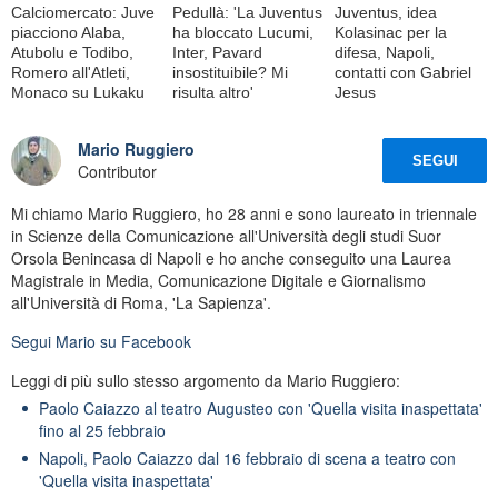
Calciomercato: Juve
Pedullà: 'La Juventus
Juventus, idea
piacciono Alaba,
ha bloccato Lucumi,
Kolasinac per la
Atubolu e Todibo,
Inter, Pavard
difesa, Napoli,
Romero all'Atleti,
insostituibile? Mi
contatti con Gabriel
Monaco su Lukaku
risulta altro'
Jesus
Mario Ruggiero
SEGUI
Contributor
Mi chiamo Mario Ruggiero, ho 28 anni e sono laureato in triennale
in Scienze della Comunicazione all'Università degli studi Suor
Orsola Benincasa di Napoli e ho anche conseguito una Laurea
Magistrale in Media, Comunicazione Digitale e Giornalismo
all'Università di Roma, 'La Sapienza'.
Segui
Mario
su Facebook
Leggi di più sullo stesso argomento da Mario Ruggiero:
Paolo Caiazzo al teatro Augusteo con 'Quella visita inaspettata'
fino al 25 febbraio
Napoli, Paolo Caiazzo dal 16 febbraio di scena a teatro con
'Quella visita inaspettata'