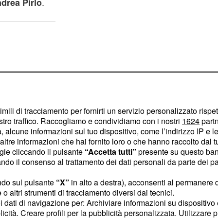
.
ndrea Pirlo
imili di tracciamento per fornirti un servizio personalizzato rispe
stro traffico. Raccogliamo e condividiamo con i nostri
1624
partn
 alcune informazioni sul tuo dispositivo, come l’indirizzo IP e le 
ltre informazioni che hai fornito loro o che hanno raccolto dal tuo
ogie cliccando il pulsante
“Accetta tutti”
presente su questo ban
o il consenso al trattamento dei dati personali da parte dei par
ndo sul pulsante
“X”
in alto a destra), acconsenti al permanere 
o altri strumenti di tracciamento diversi dai tecnici.
uotato a 15 dalle
uoi dati di navigazione per: Archiviare informazioni su dispositivo 
, quello di Di
licità. Creare profili per la pubblicità personalizzata. Utilizzare p