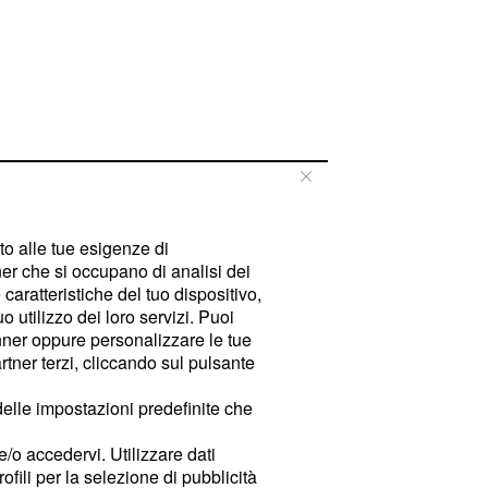
tto alle tue esigenze di
er che si occupano di analisi dei
caratteristiche del tuo dispositivo,
 utilizzo dei loro servizi. Puoi
ner oppure personalizzare le tue
tner terzi, cliccando sul pulsante
delle impostazioni predefinite che
e/o accedervi. Utilizzare dati
rofili per la selezione di pubblicità