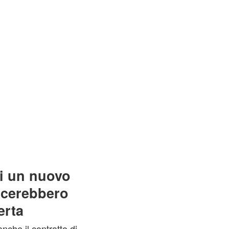
di un nuovo
iacerebbero
erta
nche il contratto di