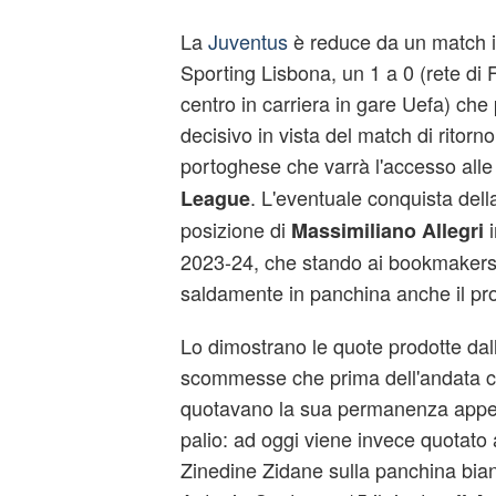
La
Juventus
è reduce da un match i
Sporting Lisbona, un 1 a 0 (rete di 
centro in carriera in gare Uefa) che 
decisivo in vista del match di ritorno
portoghese che varrà l'accesso all
. L'eventuale conquista dell
League
posizione di
i
Massimiliano Allegri
2023-24, che stando ai bookmakers
saldamente in panchina anche il pr
Lo dimostrano le quote prodotte dall
scommesse che prima dell'andata co
quotavano la sua permanenza appena
palio: ad oggi viene invece quotato a
Zinedine Zidane sulla panchina bian