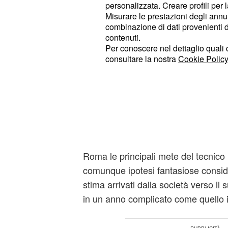
personalizzata. Creare profili per 
Zerbi a 10
Misurare le prestazioni degli annun
combinazione di dati provenienti da 
Vincitore di una Coppa Italia e di u
contenuti.
nell'anno in bianconero, Andrea Pir
Per conoscere nel dettaglio quali c
consultare la nostra
Cookie Policy
solo una stagione, decisiva al riguar
Ottavi di Champions League arrivata
Se un suo ipotetico rientro a Torino 
parla anche del possibile ingaggio d
approdo in bianconero è quotato a 
Allegri? In caso di addio dalla
Juven
Roma le principali mete del tecnico l
comunque ipotesi fantasiose considera
stima arrivati dalla società verso il
in un anno complicato come quello i