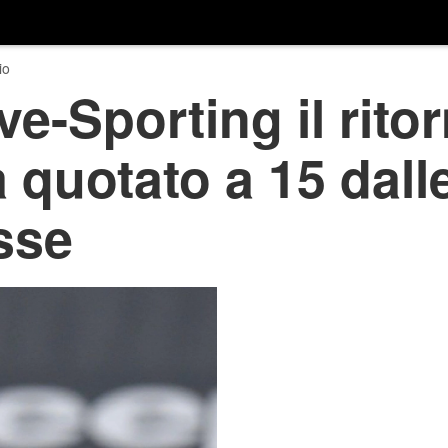
io
e-Sporting il ritor
a quotato a 15 dall
sse