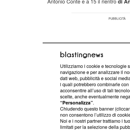
Antonio Conte e a 15 il rientro
di A
Utilizziamo i cookie e tecnologie s
navigazione e per analizzare il no
dati web, pubblicità e social media,
i quali potrebbero combinarle con a
acconsentire all’uso di tali tecnol
scelte, anche eventualmente negand
“Personalizza”
.
Chiudendo questo banner (clicca
non consentono l’utilizzo di cookie 
Il ritorno di Pirlo è q
Noi e i nostri partner trattiamo i t
agenzie di scommesse
limitati per la selezione della pubb