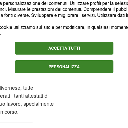
la personalizzazione dei contenuti. Utilizzare profili per la selez
ci. Misurare le prestazioni dei contenuti. Comprendere il pubblic
fonti diverse. Sviluppare e migliorare i servizi. Utilizzare dati l
na Supercoppa Italiana
lo è stato esonerato dopo
ookie utilizziamo sul sito e per modificare, in qualsiasi momento,
.
do l'eliminazione dagli
 contro il Porto.
ACCETTA TUTTI
viene dato a 15, c'è chi
i Roberto De Zerbi, il cui
PERSONALIZZA
10. E Massimiliano
tus
sembrano Inter o
ivornese, tutte
ti i tanti attestati di
 suo lavoro, specialmente
n corso.