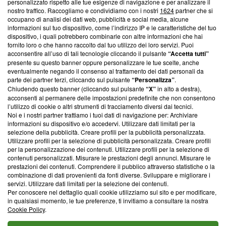
personalizzato rispetto alle tue esigenze di navigazione e per analizzare il
creare news di qualità. Inoltre, afferma la nostra aderenza a
nostro traffico. Raccogliamo e condividiamo con i nostri
1624
partner che si
‘Trust Project - News with Integrity’
Blasting News non è
occupano di analisi dei dati web, pubblicità e social media, alcune
informazioni sul tuo dispositivo, come l’indirizzo IP e le caratteristiche del tuo
ancora membro del programma, ma ha richiesto di farne
dispositivo, i quali potrebbero combinarle con altre informazioni che hai
parte; Trust Project non ha ancora effettuato una verifica di
fornito loro o che hanno raccolto dal tuo utilizzo dei loro servizi. Puoi
conformità agli standard.
acconsentire all’uso di tali tecnologie cliccando il pulsante
“Accetta tutti”
presente su questo banner oppure personalizzare le tue scelte, anche
Su di noi
eventualmente negando il consenso al trattamento dei dati personali da
parte dei partner terzi, cliccando sul pulsante
“Personalizza”
.
Team editoriale
Chiudendo questo banner (cliccando sul pulsante
“X”
in alto a destra),
acconsenti al permanere delle impostazioni predefinite che non consentono
Corporate
l’utilizzo di cookie o altri strumenti di tracciamento diversi dai tecnici.
Noi e i nostri partner trattiamo i tuoi dati di navigazione per: Archiviare
Redazione
informazioni su dispositivo e/o accedervi. Utilizzare dati limitati per la
selezione della pubblicità. Creare profili per la pubblicità personalizzata.
Informativa Privacy
Utilizzare profili per la selezione di pubblicità personalizzata. Creare profili
per la personalizzazione dei contenuti. Utilizzare profili per la selezione di
Cookie Policy
contenuti personalizzati. Misurare le prestazioni degli annunci. Misurare le
prestazioni dei contenuti. Comprendere il pubblico attraverso statistiche o la
combinazione di dati provenienti da fonti diverse. Sviluppare e migliorare i
Blasting SA, IDI CHE-247.845.224, Via Carlo Frasca, 3 - 6900
servizi. Utilizzare dati limitati per la selezione dei contenuti.
Lugano (Svizzera) Tel:
+39 0690258937
Per conoscere nel dettaglio quali cookie utilizziamo sul sito e per modificare,
in qualsiasi momento, le tue preferenze, ti invitiamo a consultare la nostra
© 2026 Blasting News
Cookie Policy
.