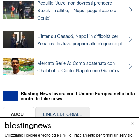
Pedullà: 'Juve, non dovresti prendere
Suzuki in affitto, il Napoli paga il dazio di
Conte'
L'Inter su Casadó, Napoli in difficoltà per
Zeballos, la Juve prepara altri cinque colpi
Mercato Serie A: Como scatenato con
Chalobah e Couto, Napoli cede Gutierrez
Blasting News lavora con l’Unione Europea nella lotta
contro le fake news
ABOUT
LINEA EDITORIALE
Questa sezione offre informazioni trasparenti su Blasting
Utilizziamo i cookie e tecnologie simili di tracciamento per fornirti un servizio
News, sui nostri processi editoriali e su come ci impegniamo a