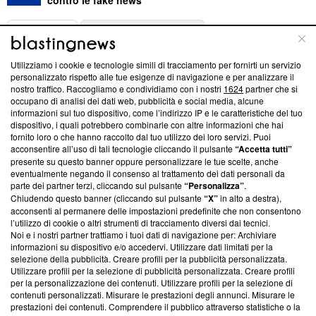
ABOUT
LINEA EDITORIALE
Utilizziamo i cookie e tecnologie simili di tracciamento per fornirti un servizio
Questa sezione offre informazioni trasparenti su Blasting
personalizzato rispetto alle tue esigenze di navigazione e per analizzare il
nostro traffico. Raccogliamo e condividiamo con i nostri
1624
partner che si
News, sui nostri processi editoriali e su come ci impegniamo a
occupano di analisi dei dati web, pubblicità e social media, alcune
creare news di qualità. Inoltre, afferma la nostra aderenza a
informazioni sul tuo dispositivo, come l’indirizzo IP e le caratteristiche del tuo
‘Trust Project - News with Integrity’
Blasting News non è
dispositivo, i quali potrebbero combinarle con altre informazioni che hai
ancora membro del programma, ma ha richiesto di farne
fornito loro o che hanno raccolto dal tuo utilizzo dei loro servizi. Puoi
parte; Trust Project non ha ancora effettuato una verifica di
acconsentire all’uso di tali tecnologie cliccando il pulsante
“Accetta tutti”
conformità agli standard.
presente su questo banner oppure personalizzare le tue scelte, anche
eventualmente negando il consenso al trattamento dei dati personali da
parte dei partner terzi, cliccando sul pulsante
“Personalizza”
.
Su di noi
Chiudendo questo banner (cliccando sul pulsante
“X”
in alto a destra),
acconsenti al permanere delle impostazioni predefinite che non consentono
Team editoriale
l’utilizzo di cookie o altri strumenti di tracciamento diversi dai tecnici.
Noi e i nostri partner trattiamo i tuoi dati di navigazione per: Archiviare
Corporate
informazioni su dispositivo e/o accedervi. Utilizzare dati limitati per la
selezione della pubblicità. Creare profili per la pubblicità personalizzata.
Redazione
Utilizzare profili per la selezione di pubblicità personalizzata. Creare profili
per la personalizzazione dei contenuti. Utilizzare profili per la selezione di
Informativa Privacy
contenuti personalizzati. Misurare le prestazioni degli annunci. Misurare le
prestazioni dei contenuti. Comprendere il pubblico attraverso statistiche o la
Cookie Policy