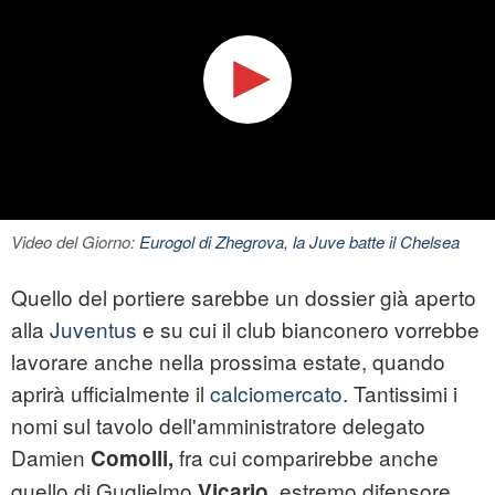
Video del Giorno:
Eurogol di Zhegrova, la Juve batte il Chelsea
Quello del portiere sarebbe un dossier già aperto
alla
Juventus
e su cui il club bianconero vorrebbe
lavorare anche nella prossima estate, quando
aprirà ufficialmente il
calciomercato
. Tantissimi i
nomi sul tavolo dell'amministratore delegato
Damien
fra cui comparirebbe anche
Comolli,
quello di Guglielmo
estremo difensore
Vicario,