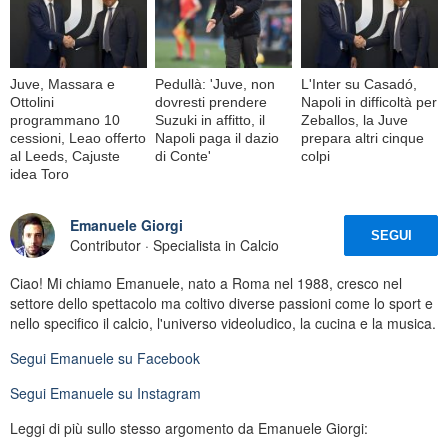
Juve, Massara e
Pedullà: 'Juve, non
L'Inter su Casadó,
Ottolini
dovresti prendere
Napoli in difficoltà per
programmano 10
Suzuki in affitto, il
Zeballos, la Juve
cessioni, Leao offerto
Napoli paga il dazio
prepara altri cinque
al Leeds, Cajuste
di Conte'
colpi
idea Toro
Emanuele Giorgi
SEGUI
Contributor · Specialista in Calcio
Ciao! Mi chiamo Emanuele, nato a Roma nel 1988, cresco nel
settore dello spettacolo ma coltivo diverse passioni come lo sport e
nello specifico il calcio, l'universo videoludico, la cucina e la musica.
Segui
Emanuele
su Facebook
Segui
Emanuele
su Instagram
Leggi di più sullo stesso argomento da Emanuele Giorgi: