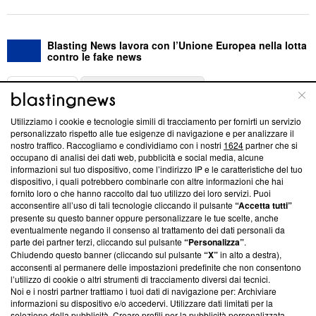
Blasting News lavora con l’Unione Europea nella lotta
contro le fake news
ABOUT
LINEA EDITORIALE
Utilizziamo i cookie e tecnologie simili di tracciamento per fornirti un servizio
Questa sezione offre informazioni trasparenti su Blasting
personalizzato rispetto alle tue esigenze di navigazione e per analizzare il
nostro traffico. Raccogliamo e condividiamo con i nostri
1624
partner che si
News, sui nostri processi editoriali e su come ci impegniamo a
occupano di analisi dei dati web, pubblicità e social media, alcune
creare news di qualità. Inoltre, afferma la nostra aderenza a
informazioni sul tuo dispositivo, come l’indirizzo IP e le caratteristiche del tuo
‘Trust Project - News with Integrity’
Blasting News non è
dispositivo, i quali potrebbero combinarle con altre informazioni che hai
ancora membro del programma, ma ha richiesto di farne
fornito loro o che hanno raccolto dal tuo utilizzo dei loro servizi. Puoi
parte; Trust Project non ha ancora effettuato una verifica di
acconsentire all’uso di tali tecnologie cliccando il pulsante
“Accetta tutti”
conformità agli standard.
presente su questo banner oppure personalizzare le tue scelte, anche
eventualmente negando il consenso al trattamento dei dati personali da
parte dei partner terzi, cliccando sul pulsante
“Personalizza”
.
Su di noi
Chiudendo questo banner (cliccando sul pulsante
“X”
in alto a destra),
acconsenti al permanere delle impostazioni predefinite che non consentono
Team editoriale
l’utilizzo di cookie o altri strumenti di tracciamento diversi dai tecnici.
Noi e i nostri partner trattiamo i tuoi dati di navigazione per: Archiviare
Corporate
informazioni su dispositivo e/o accedervi. Utilizzare dati limitati per la
selezione della pubblicità. Creare profili per la pubblicità personalizzata.