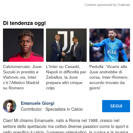
Content sponsored by Outbrain
Di tendenza oggi
Calciomercato: Juve-
L'Inter su Casadó,
Pedullà: 'Vicario alla
Suzuki in prestito e
Napoli in difficoltà per
Juve andrebbe di
Vlahovic via, Inter:
Zeballos, la Juve
corsa, Inter-Romero,
c'è l'Atletico Madrid
prepara altri cinque
accordo trovato da
su Romero
colpi
giorni'
Emanuele Giorgi
SEGUI
Contributor · Specialista in Calcio
Ciao! Mi chiamo Emanuele, nato a Roma nel 1988, cresco nel
settore dello spettacolo ma coltivo diverse passioni come lo sport e
nello specifico il calcio, l'universo videoludico, la cucina e la musica.