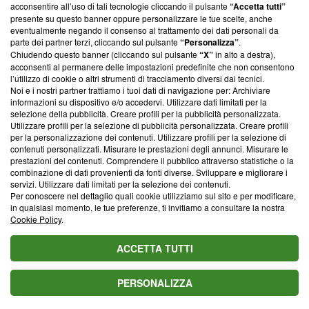
parte; Trust Project non ha ancora effettuato una verifica di
acconsentire all’uso di tali tecnologie cliccando il pulsante
“Accetta tutti”
conformità agli standard.
presente su questo banner oppure personalizzare le tue scelte, anche
eventualmente negando il consenso al trattamento dei dati personali da
parte dei partner terzi, cliccando sul pulsante
“Personalizza”
.
Su di noi
Chiudendo questo banner (cliccando sul pulsante
“X”
in alto a destra),
acconsenti al permanere delle impostazioni predefinite che non consentono
Team editoriale
l’utilizzo di cookie o altri strumenti di tracciamento diversi dai tecnici.
Noi e i nostri partner trattiamo i tuoi dati di navigazione per: Archiviare
Corporate
informazioni su dispositivo e/o accedervi. Utilizzare dati limitati per la
selezione della pubblicità. Creare profili per la pubblicità personalizzata.
Redazione
Utilizzare profili per la selezione di pubblicità personalizzata. Creare profili
per la personalizzazione dei contenuti. Utilizzare profili per la selezione di
Informativa Privacy
contenuti personalizzati. Misurare le prestazioni degli annunci. Misurare le
prestazioni dei contenuti. Comprendere il pubblico attraverso statistiche o la
Cookie Policy
combinazione di dati provenienti da fonti diverse. Sviluppare e migliorare i
servizi. Utilizzare dati limitati per la selezione dei contenuti.
Blasting SA, IDI CHE-247.845.224, Via Carlo Frasca, 3 - 6900
Per conoscere nel dettaglio quali cookie utilizziamo sul sito e per modificare,
Lugano (Svizzera) Tel:
+39 0690258937
in qualsiasi momento, le tue preferenze, ti invitiamo a consultare la nostra
Cookie Policy
.
© 2026 Blasting News
ACCETTA TUTTI
PERSONALIZZA