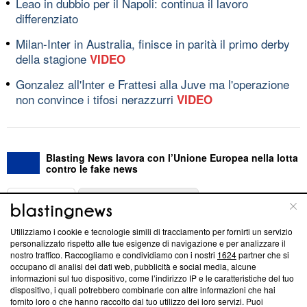
Leao in dubbio per il Napoli: continua il lavoro
differenziato
Milan-Inter in Australia, finisce in parità il primo derby
della stagione
VIDEO
Gonzalez all'Inter e Frattesi alla Juve ma l'operazione
non convince i tifosi nerazzurri
VIDEO
Blasting News lavora con l’Unione Europea nella lotta
contro le fake news
ABOUT
LINEA EDITORIALE
Utilizziamo i cookie e tecnologie simili di tracciamento per fornirti un servizio
Questa sezione offre informazioni trasparenti su Blasting
personalizzato rispetto alle tue esigenze di navigazione e per analizzare il
nostro traffico. Raccogliamo e condividiamo con i nostri
1624
partner che si
News, sui nostri processi editoriali e su come ci impegniamo a
occupano di analisi dei dati web, pubblicità e social media, alcune
creare news di qualità. Inoltre, afferma la nostra aderenza a
informazioni sul tuo dispositivo, come l’indirizzo IP e le caratteristiche del tuo
‘Trust Project - News with Integrity’
Blasting News non è
dispositivo, i quali potrebbero combinarle con altre informazioni che hai
ancora membro del programma, ma ha richiesto di farne
fornito loro o che hanno raccolto dal tuo utilizzo dei loro servizi. Puoi