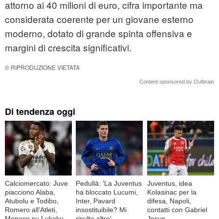
attorno ai 40 milioni di euro, cifra importante ma
considerata coerente per un giovane esterno
moderno, dotato di grande spinta offensiva e
margini di crescita significativi.
© RIPRODUZIONE VIETATA
Content sponsored by Outbrain
Di tendenza oggi
Calciomercato: Juve
Pedullà: 'La Juventus
Juventus, idea
piacciono Alaba,
ha bloccato Lucumi,
Kolasinac per la
Atubolu e Todibo,
Inter, Pavard
difesa, Napoli,
Romero all'Atleti,
insostituibile? Mi
contatti con Gabriel
Monaco su Lukaku
risulta altro'
Jesus