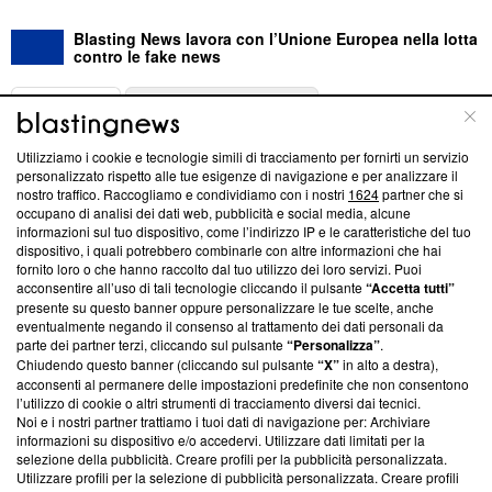
Blasting News lavora con l’Unione Europea nella lotta
contro le fake news
ABOUT
LINEA EDITORIALE
Utilizziamo i cookie e tecnologie simili di tracciamento per fornirti un servizio
Questa sezione offre informazioni trasparenti su Blasting
personalizzato rispetto alle tue esigenze di navigazione e per analizzare il
nostro traffico. Raccogliamo e condividiamo con i nostri
1624
partner che si
News, sui nostri processi editoriali e su come ci impegniamo a
occupano di analisi dei dati web, pubblicità e social media, alcune
creare news di qualità. Inoltre, afferma la nostra aderenza a
informazioni sul tuo dispositivo, come l’indirizzo IP e le caratteristiche del tuo
‘Trust Project - News with Integrity’
Blasting News non è
dispositivo, i quali potrebbero combinarle con altre informazioni che hai
ancora membro del programma, ma ha richiesto di farne
fornito loro o che hanno raccolto dal tuo utilizzo dei loro servizi. Puoi
parte; Trust Project non ha ancora effettuato una verifica di
acconsentire all’uso di tali tecnologie cliccando il pulsante
“Accetta tutti”
conformità agli standard.
presente su questo banner oppure personalizzare le tue scelte, anche
eventualmente negando il consenso al trattamento dei dati personali da
parte dei partner terzi, cliccando sul pulsante
“Personalizza”
.
Su di noi
Chiudendo questo banner (cliccando sul pulsante
“X”
in alto a destra),
acconsenti al permanere delle impostazioni predefinite che non consentono
Team editoriale
l’utilizzo di cookie o altri strumenti di tracciamento diversi dai tecnici.
Noi e i nostri partner trattiamo i tuoi dati di navigazione per: Archiviare
Corporate
informazioni su dispositivo e/o accedervi. Utilizzare dati limitati per la
selezione della pubblicità. Creare profili per la pubblicità personalizzata.
Redazione
Utilizzare profili per la selezione di pubblicità personalizzata. Creare profili