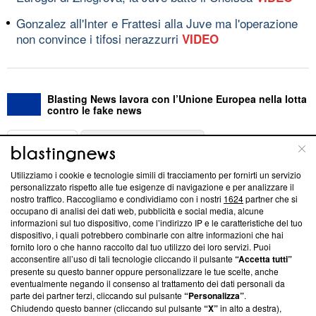
Gonzalez all'Inter e Frattesi alla Juve ma l'operazione
non convince i tifosi nerazzurri
VIDEO
Blasting News lavora con l’Unione Europea nella lotta
contro le fake news
ABOUT
LINEA EDITORIALE
Utilizziamo i cookie e tecnologie simili di tracciamento per fornirti un servizio
Questa sezione offre informazioni trasparenti su Blasting
personalizzato rispetto alle tue esigenze di navigazione e per analizzare il
nostro traffico. Raccogliamo e condividiamo con i nostri
1624
partner che si
News, sui nostri processi editoriali e su come ci impegniamo a
occupano di analisi dei dati web, pubblicità e social media, alcune
creare news di qualità. Inoltre, afferma la nostra aderenza a
informazioni sul tuo dispositivo, come l’indirizzo IP e le caratteristiche del tuo
‘Trust Project - News with Integrity’
Blasting News non è
dispositivo, i quali potrebbero combinarle con altre informazioni che hai
ancora membro del programma, ma ha richiesto di farne
fornito loro o che hanno raccolto dal tuo utilizzo dei loro servizi. Puoi
parte; Trust Project non ha ancora effettuato una verifica di
acconsentire all’uso di tali tecnologie cliccando il pulsante
“Accetta tutti”
conformità agli standard.
presente su questo banner oppure personalizzare le tue scelte, anche
eventualmente negando il consenso al trattamento dei dati personali da
parte dei partner terzi, cliccando sul pulsante
“Personalizza”
.
Su di noi
Chiudendo questo banner (cliccando sul pulsante
“X”
in alto a destra),