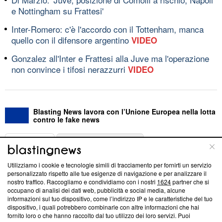
e Nottingham su Frattesi'
Inter-Romero: c'è l'accordo con il Tottenham, manca
quello con il difensore argentino
VIDEO
Gonzalez all'Inter e Frattesi alla Juve ma l'operazione
non convince i tifosi nerazzurri
VIDEO
Blasting News lavora con l’Unione Europea nella lotta
contro le fake news
ABOUT
LINEA EDITORIALE
Utilizziamo i cookie e tecnologie simili di tracciamento per fornirti un servizio
Questa sezione offre informazioni trasparenti su Blasting
personalizzato rispetto alle tue esigenze di navigazione e per analizzare il
nostro traffico. Raccogliamo e condividiamo con i nostri
1624
partner che si
News, sui nostri processi editoriali e su come ci impegniamo a
occupano di analisi dei dati web, pubblicità e social media, alcune
creare news di qualità. Inoltre, afferma la nostra aderenza a
informazioni sul tuo dispositivo, come l’indirizzo IP e le caratteristiche del tuo
‘Trust Project - News with Integrity’
Blasting News non è
dispositivo, i quali potrebbero combinarle con altre informazioni che hai
ancora membro del programma, ma ha richiesto di farne
fornito loro o che hanno raccolto dal tuo utilizzo dei loro servizi. Puoi