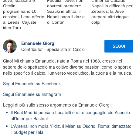
Juve, Massara e
Pedullà: 'Juve, non
L'Inter su Casadó,
Ottolini
dovresti prendere
Napoli in difficoltà per
programmano 10
Suzuki in affitto, il
Zeballos, la Juve
cessioni, Leao offerto
Napoli paga il dazio
prepara altri cinque
al Leeds, Cajuste
di Conte'
colpi
idea Toro
Emanuele Giorgi
SEGUI
Contributor · Specialista in Calcio
Ciao! Mi chiamo Emanuele, nato a Roma nel 1988, cresco nel
settore dello spettacolo ma coltivo diverse passioni come lo sport e
nello specifico il calcio, l'universo videoludico, la cucina e la musica.
Segui
Emanuele
su Facebook
Segui
Emanuele
su Instagram
Leggi di più sullo stesso argomento da Emanuele Giorgi:
Il Real Madrid pensa a Locatelli e offre conguaglio più Asencio
all'Inter per Bastoni
L'Arsenal non molla Yildiz, il Milan su Osorio, Roma: dimezzato
il budget per l'ala