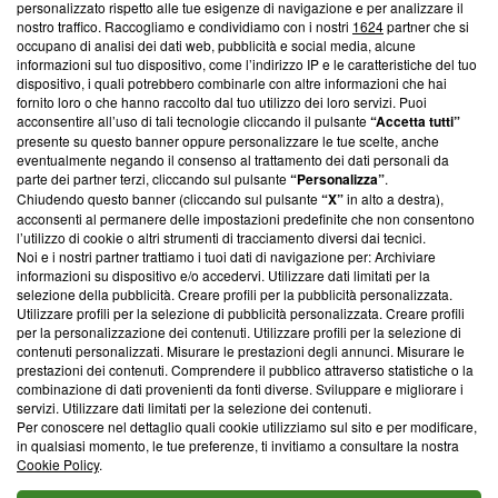
Questa sezione offre informazioni trasparenti su Blasting
personalizzato rispetto alle tue esigenze di navigazione e per analizzare il
nostro traffico. Raccogliamo e condividiamo con i nostri
1624
partner che si
News, sui nostri processi editoriali e su come ci impegniamo a
occupano di analisi dei dati web, pubblicità e social media, alcune
creare news di qualità. Inoltre, afferma la nostra aderenza a
informazioni sul tuo dispositivo, come l’indirizzo IP e le caratteristiche del tuo
‘Trust Project - News with Integrity’
Blasting News non è
dispositivo, i quali potrebbero combinarle con altre informazioni che hai
ancora membro del programma, ma ha richiesto di farne
fornito loro o che hanno raccolto dal tuo utilizzo dei loro servizi. Puoi
parte; Trust Project non ha ancora effettuato una verifica di
acconsentire all’uso di tali tecnologie cliccando il pulsante
“Accetta tutti”
conformità agli standard.
presente su questo banner oppure personalizzare le tue scelte, anche
eventualmente negando il consenso al trattamento dei dati personali da
parte dei partner terzi, cliccando sul pulsante
“Personalizza”
.
Su di noi
Chiudendo questo banner (cliccando sul pulsante
“X”
in alto a destra),
acconsenti al permanere delle impostazioni predefinite che non consentono
Team editoriale
l’utilizzo di cookie o altri strumenti di tracciamento diversi dai tecnici.
Noi e i nostri partner trattiamo i tuoi dati di navigazione per: Archiviare
Corporate
informazioni su dispositivo e/o accedervi. Utilizzare dati limitati per la
selezione della pubblicità. Creare profili per la pubblicità personalizzata.
Redazione
Utilizzare profili per la selezione di pubblicità personalizzata. Creare profili
per la personalizzazione dei contenuti. Utilizzare profili per la selezione di
Informativa Privacy
contenuti personalizzati. Misurare le prestazioni degli annunci. Misurare le
prestazioni dei contenuti. Comprendere il pubblico attraverso statistiche o la
Cookie Policy
combinazione di dati provenienti da fonti diverse. Sviluppare e migliorare i
servizi. Utilizzare dati limitati per la selezione dei contenuti.
Blasting SA, IDI CHE-247.845.224, Via Carlo Frasca, 3 - 6900
Per conoscere nel dettaglio quali cookie utilizziamo sul sito e per modificare,
Lugano (Svizzera) Tel:
+39 0690258937
in qualsiasi momento, le tue preferenze, ti invitiamo a consultare la nostra
Cookie Policy
.
© 2026 Blasting News