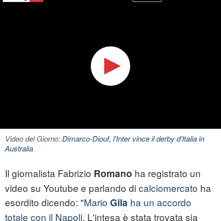
Video del Giorno:
Dimarco-Diouf, l'Inter vince il derby d'Italia in
Australia
Il giornalista Fabrizio
ha registrato un
Romano
video su Youtube e parlando di
calciomercato
ha
esordito dicendo: "
Mario
ha un accordo
Gila
totale con il Napoli
. L'intesa è stata trovata sia