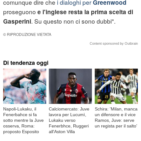
comunque dire che
i dialoghi per
Greenwood
proseguono
e l'inglese resta la prima scelta di
. Su questo non ci sono dubbi".
Gasperini
© RIPRODUZIONE VIETATA
Content sponsored by Outbrain
Di tendenza oggi
Napoli-Lukaku, il
Calciomercato: Juve
Schira: 'Milan, manca
Fenerbahce si fa
lavora per Lucumì,
un difensore e il vice
sotto mentre la Juve
Lukaku verso
Ramos, Juve: serve
osserva, Roma:
Fenerbhce, Ruggeri
un regista per il salto'
proposto Esposito
all'Aston Villa