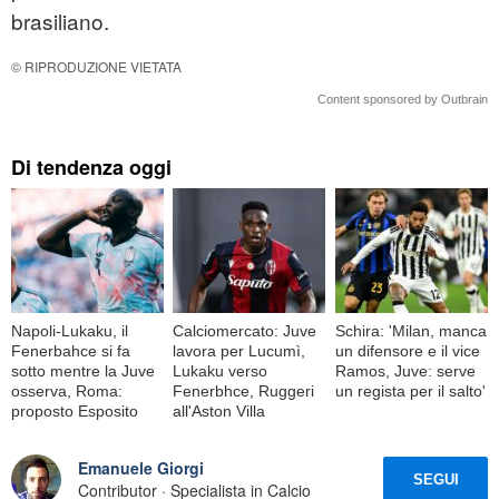
brasiliano.
© RIPRODUZIONE VIETATA
Content sponsored by Outbrain
Di tendenza oggi
Napoli-Lukaku, il
Calciomercato: Juve
Schira: 'Milan, manca
Fenerbahce si fa
lavora per Lucumì,
un difensore e il vice
sotto mentre la Juve
Lukaku verso
Ramos, Juve: serve
osserva, Roma:
Fenerbhce, Ruggeri
un regista per il salto'
proposto Esposito
all'Aston Villa
Emanuele Giorgi
SEGUI
Contributor · Specialista in Calcio