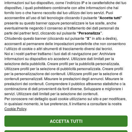
informazioni sul tuo dispositivo, come l’indirizzo IP e le caratteristiche del tuo
‘Trust Project - News with Integrity’
Blasting News non è
dispositivo, i quali potrebbero combinarle con altre informazioni che hai
ancora membro del programma, ma ha richiesto di farne
fornito loro o che hanno raccolto dal tuo utilizzo dei loro servizi. Puoi
parte; Trust Project non ha ancora effettuato una verifica di
acconsentire all’uso di tali tecnologie cliccando il pulsante
“Accetta tutti”
conformità agli standard.
presente su questo banner oppure personalizzare le tue scelte, anche
eventualmente negando il consenso al trattamento dei dati personali da
parte dei partner terzi, cliccando sul pulsante
“Personalizza”
.
Su di noi
Chiudendo questo banner (cliccando sul pulsante
“X”
in alto a destra),
acconsenti al permanere delle impostazioni predefinite che non consentono
Team editoriale
l’utilizzo di cookie o altri strumenti di tracciamento diversi dai tecnici.
Noi e i nostri partner trattiamo i tuoi dati di navigazione per: Archiviare
Corporate
informazioni su dispositivo e/o accedervi. Utilizzare dati limitati per la
selezione della pubblicità. Creare profili per la pubblicità personalizzata.
Redazione
Utilizzare profili per la selezione di pubblicità personalizzata. Creare profili
per la personalizzazione dei contenuti. Utilizzare profili per la selezione di
Informativa Privacy
contenuti personalizzati. Misurare le prestazioni degli annunci. Misurare le
prestazioni dei contenuti. Comprendere il pubblico attraverso statistiche o la
Cookie Policy
combinazione di dati provenienti da fonti diverse. Sviluppare e migliorare i
servizi. Utilizzare dati limitati per la selezione dei contenuti.
Blasting SA, IDI CHE-247.845.224, Via Carlo Frasca, 3 - 6900
Per conoscere nel dettaglio quali cookie utilizziamo sul sito e per modificare,
Lugano (Svizzera) Tel:
+39 0690258937
in qualsiasi momento, le tue preferenze, ti invitiamo a consultare la nostra
Cookie Policy
.
© 2026 Blasting News
ACCETTA TUTTI