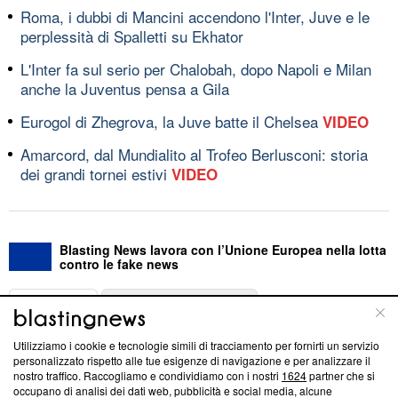
Roma, i dubbi di Mancini accendono l'Inter, Juve e le
perplessità di Spalletti su Ekhator
L'Inter fa sul serio per Chalobah, dopo Napoli e Milan
anche la Juventus pensa a Gila
Eurogol di Zhegrova, la Juve batte il Chelsea
VIDEO
Amarcord, dal Mundialito al Trofeo Berlusconi: storia
dei grandi tornei estivi
VIDEO
Blasting News lavora con l’Unione Europea nella lotta
contro le fake news
ABOUT
LINEA EDITORIALE
Utilizziamo i cookie e tecnologie simili di tracciamento per fornirti un servizio
Questa sezione offre informazioni trasparenti su Blasting
personalizzato rispetto alle tue esigenze di navigazione e per analizzare il
nostro traffico. Raccogliamo e condividiamo con i nostri
1624
partner che si
News, sui nostri processi editoriali e su come ci impegniamo a
occupano di analisi dei dati web, pubblicità e social media, alcune
creare news di qualità. Inoltre, afferma la nostra aderenza a