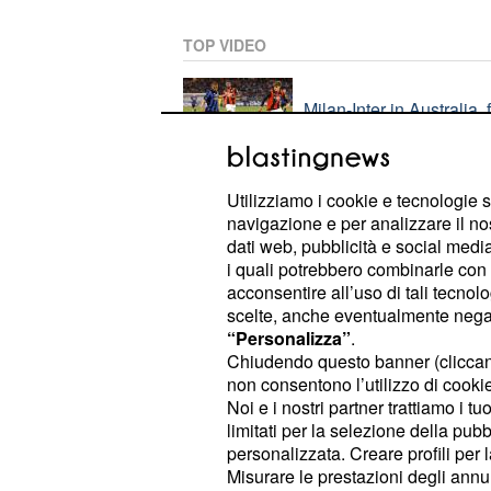
TOP VIDEO
Milan-Inter in Australia, 
Utilizziamo i cookie e tecnologie s
Eurogol di Zhegrova, la 
navigazione e per analizzare il no
dati web, pubblicità e social media,
i quali potrebbero combinarle con a
acconsentire all’uso di tali tecnol
PLAYLIST
scelte, anche eventualmente negand
“Personalizza”
.
Gonzalez all'Inter e Frat
Chiudendo questo banner (clicca
nerazzurri
non consentono l’utilizzo di cookie 
Noi e i nostri partner trattiamo i t
limitati per la selezione della pubb
personalizzata. Creare profili per 
Inter: presentato Stone
Misurare le prestazioni degli annun