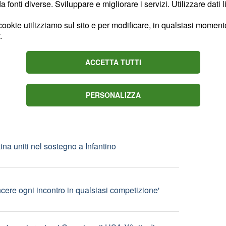
fonti diverse. Sviluppare e migliorare i servizi. Utilizzare dati l
ookie utilizziamo sul sito e per modificare, in qualsiasi momento,
 lascia 'il capitano' rossonero
.
ACCETTA TUTTI
o Castro, in arrivo Koulierakis per la difesa
PERSONALIZZA
ina uniti nel sostegno a Infantino
ncere ogni incontro in qualsiasi competizione'