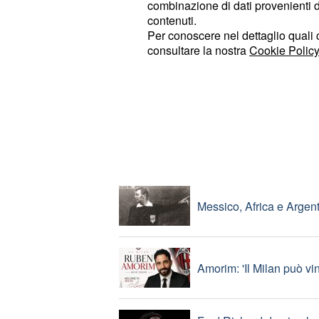
combinazione di dati provenienti da 
contenuti.
Per conoscere nel dettaglio quali c
Addio a Franco Baresi, ci
consultare la nostra
Cookie Policy
Roma: presentato Santiag
TOP NEWS
Messico, Africa e Argent
Amorim: 'Il Milan può vi