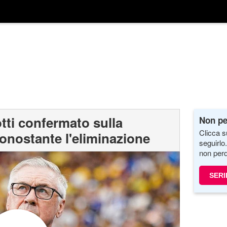
tti confermato sulla
Non pe
Clicca s
onostante l'eliminazione
seguirlo
non perd
SERI