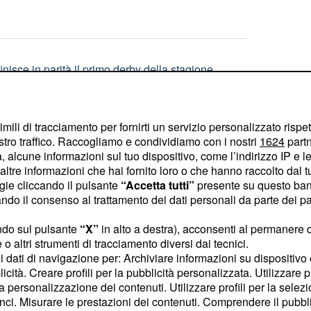
finisce in parità il primo derby della stagione
imili di tracciamento per fornirti un servizio personalizzato rispe
Juve batte il Chelsea
stro traffico. Raccogliamo e condividiamo con i nostri
1624
partn
 alcune informazioni sul tuo dispositivo, come l’indirizzo IP e le 
ltre informazioni che hai fornito loro o che hanno raccolto dal tuo
ogie cliccando il pulsante
“Accetta tutti”
presente su questo ban
o il consenso al trattamento dei dati personali da parte dei par
tesi alla Juve ma l'operazione non convince i tifosi
ndo sul pulsante
“X”
in alto a destra), acconsenti al permanere 
o altri strumenti di tracciamento diversi dai tecnici.
uoi dati di navigazione per: Archiviare informazioni su dispositivo 
licità. Creare profili per la pubblicità personalizzata. Utilizzare p
la personalizzazione dei contenuti. Utilizzare profili per la selez
s, passi avanti anche per Romero
ci. Misurare le prestazioni dei contenuti. Comprendere il pubblic