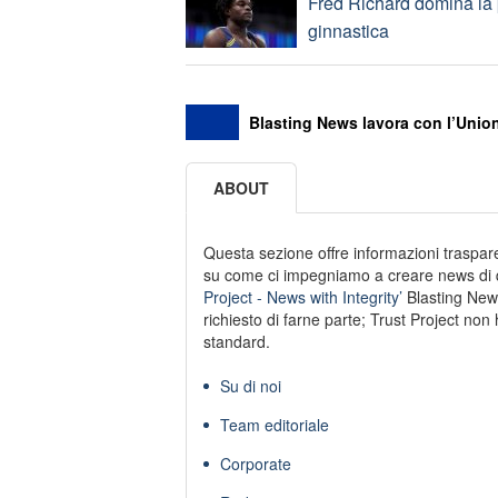
Fred Richard domina la 
ginnastica
Blasting News lavora con l’Union
ABOUT
Questa sezione offre informazioni trasparen
su come ci impegniamo a creare news di qu
Project - News with Integrity’
Blasting New
richiesto di farne parte; Trust Project non 
standard.
Su di noi
Team editoriale
Corporate