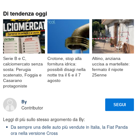
Di tendenza oggi
Serie B e C,
Crotone, stop alla
Altino, anziana
calciomercato senza
fornitura idrica:
uccisa a martellate:
sosta: Perugia
possibili disagi nella
fermato il nipote
scatenato, Foggia e
notte tra il 6 e il 7
25enne
Casarano
agosto
protagoniste
By
SEGUI
Contributor
Leggi di più sullo stesso argomento da By:
Da sempre una delle auto più vendute in Italia, la Fiat Panda
ora nella versione Cross