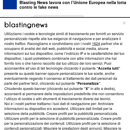
Blasting News lavora con l’Unione Europea nella lotta
contro le fake news
ABOUT
LINEA EDITORIALE
Utilizziamo i cookie e tecnologie simili di tracciamento per fornirti un servizio
Questa sezione offre informazioni trasparenti su Blasting
personalizzato rispetto alle tue esigenze di navigazione e per analizzare il
nostro traffico. Raccogliamo e condividiamo con i nostri
1624
partner che si
News, sui nostri processi editoriali e su come ci impegniamo a
occupano di analisi dei dati web, pubblicità e social media, alcune
creare news di qualità. Inoltre, afferma la nostra aderenza a
informazioni sul tuo dispositivo, come l’indirizzo IP e le caratteristiche del tuo
‘Trust Project - News with Integrity’
Blasting News non è
dispositivo, i quali potrebbero combinarle con altre informazioni che hai
ancora membro del programma, ma ha richiesto di farne
fornito loro o che hanno raccolto dal tuo utilizzo dei loro servizi. Puoi
parte; Trust Project non ha ancora effettuato una verifica di
acconsentire all’uso di tali tecnologie cliccando il pulsante
“Accetta tutti”
conformità agli standard.
presente su questo banner oppure personalizzare le tue scelte, anche
eventualmente negando il consenso al trattamento dei dati personali da
parte dei partner terzi, cliccando sul pulsante
“Personalizza”
.
Su di noi
Chiudendo questo banner (cliccando sul pulsante
“X”
in alto a destra),
acconsenti al permanere delle impostazioni predefinite che non consentono
Team editoriale
l’utilizzo di cookie o altri strumenti di tracciamento diversi dai tecnici.
Noi e i nostri partner trattiamo i tuoi dati di navigazione per: Archiviare
Corporate
informazioni su dispositivo e/o accedervi. Utilizzare dati limitati per la
selezione della pubblicità. Creare profili per la pubblicità personalizzata.
Redazione
Utilizzare profili per la selezione di pubblicità personalizzata. Creare profili
per la personalizzazione dei contenuti. Utilizzare profili per la selezione di
Informativa Privacy
contenuti personalizzati. Misurare le prestazioni degli annunci. Misurare le