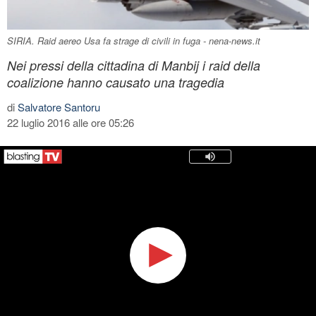
SIRIA. Raid aereo Usa fa strage di civili in fuga - nena-news.it
Nei pressi della cittadina di Manbij i raid della
coalizione hanno causato una tragedia
di
Salvatore Santoru
22 luglio 2016 alle ore 05:26