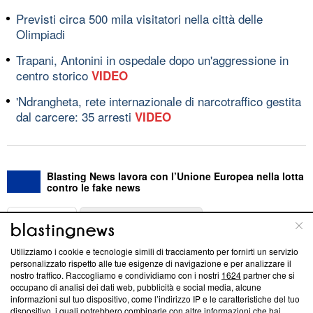
Previsti circa 500 mila visitatori nella città delle
Olimpiadi
Trapani, Antonini in ospedale dopo un'aggressione in
centro storico
VIDEO
'Ndrangheta, rete internazionale di narcotraffico gestita
dal carcere: 35 arresti
VIDEO
Blasting News lavora con l’Unione Europea nella lotta
contro le fake news
ABOUT
LINEA EDITORIALE
Utilizziamo i cookie e tecnologie simili di tracciamento per fornirti un servizio
Questa sezione offre informazioni trasparenti su Blasting
personalizzato rispetto alle tue esigenze di navigazione e per analizzare il
nostro traffico. Raccogliamo e condividiamo con i nostri
1624
partner che si
News, sui nostri processi editoriali e su come ci impegniamo a
occupano di analisi dei dati web, pubblicità e social media, alcune
creare news di qualità. Inoltre, afferma la nostra aderenza a
informazioni sul tuo dispositivo, come l’indirizzo IP e le caratteristiche del tuo
‘Trust Project - News with Integrity’
Blasting News non è
dispositivo, i quali potrebbero combinarle con altre informazioni che hai