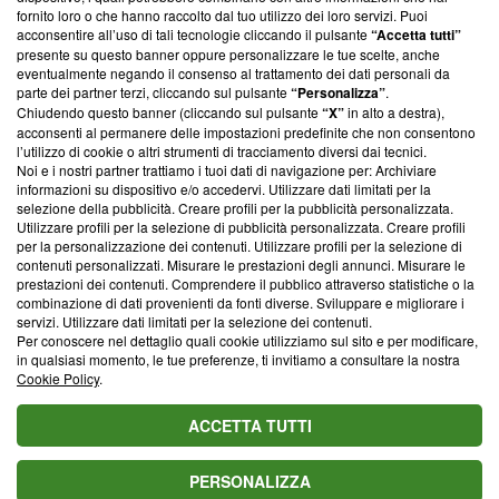
ancora membro del programma, ma ha richiesto di farne
fornito loro o che hanno raccolto dal tuo utilizzo dei loro servizi. Puoi
parte; Trust Project non ha ancora effettuato una verifica di
acconsentire all’uso di tali tecnologie cliccando il pulsante
“Accetta tutti”
conformità agli standard.
presente su questo banner oppure personalizzare le tue scelte, anche
eventualmente negando il consenso al trattamento dei dati personali da
parte dei partner terzi, cliccando sul pulsante
“Personalizza”
.
Su di noi
Chiudendo questo banner (cliccando sul pulsante
“X”
in alto a destra),
acconsenti al permanere delle impostazioni predefinite che non consentono
Team editoriale
l’utilizzo di cookie o altri strumenti di tracciamento diversi dai tecnici.
Noi e i nostri partner trattiamo i tuoi dati di navigazione per: Archiviare
Corporate
informazioni su dispositivo e/o accedervi. Utilizzare dati limitati per la
selezione della pubblicità. Creare profili per la pubblicità personalizzata.
Redazione
Utilizzare profili per la selezione di pubblicità personalizzata. Creare profili
per la personalizzazione dei contenuti. Utilizzare profili per la selezione di
Informativa Privacy
contenuti personalizzati. Misurare le prestazioni degli annunci. Misurare le
prestazioni dei contenuti. Comprendere il pubblico attraverso statistiche o la
Cookie Policy
combinazione di dati provenienti da fonti diverse. Sviluppare e migliorare i
servizi. Utilizzare dati limitati per la selezione dei contenuti.
Blasting SA, IDI CHE-247.845.224, Via Carlo Frasca, 3 - 6900
Per conoscere nel dettaglio quali cookie utilizziamo sul sito e per modificare,
Lugano (Svizzera) Tel:
+39 0690258937
in qualsiasi momento, le tue preferenze, ti invitiamo a consultare la nostra
Cookie Policy
.
© 2026 Blasting News
ACCETTA TUTTI
PERSONALIZZA