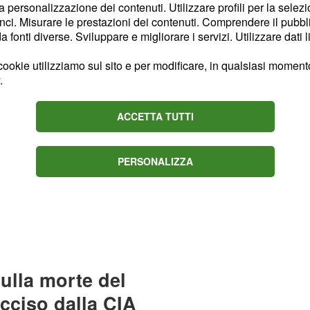
".
zionista
la personalizzazione dei contenuti. Utilizzare profili per la selez
ci. Misurare le prestazioni dei contenuti. Comprendere il pubblic
fonti diverse. Sviluppare e migliorare i servizi. Utilizzare dati l
ookie utilizziamo sul sito e per modificare, in qualsiasi momento,
.
ACCETTA TUTTI
PERSONALIZZA
sulla morte del
ucciso dalla CIA