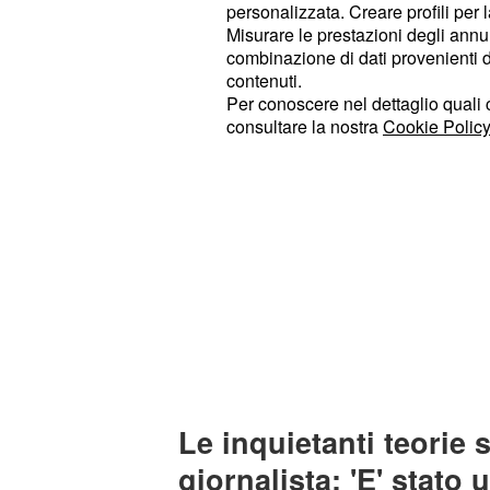
quella
rientrante nel filone "
cospira
personalizzata. Creare profili per 
Misurare le prestazioni degli annun
combinazione di dati provenienti da 
contenuti.
Per conoscere nel dettaglio quali c
consultare la nostra
Cookie Policy
Le inquietanti teorie 
giornalista: 'E' stato 