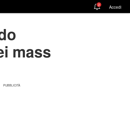
2
Accedi
Udo
dei mass