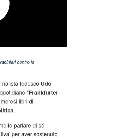
abinieri contro la
iornalista tedesco
Udo
quotidiano "
Frankfurter
merosi libri di
.
litica
olto parlare di sé
ativa' per aver sostenuto