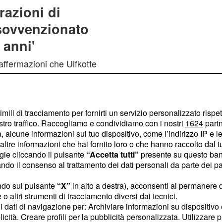
razioni di
 sovvenzionato
 anni'
affermazioni che Ulfkotte
", in tedesco
rati
imili di tracciamento per fornirti un servizio personalizzato rispe
urter Allgemeine Zeitung
stro traffico. Raccogliamo e condividiamo con i nostri
1624
partn
nato dalla
e dai
CIA
 alcune informazioni sul tuo dispositivo, come l’indirizzo IP e le 
nni e come lui sarebbero
ltre informazioni che hai fornito loro o che hanno raccolto dal tuo
ogie cliccando il pulsante
“Accetta tutti”
presente su questo ban
iornalisti "a libro paga".
o il consenso al trattamento dei dati personali da parte dei par
iscreto scalpore in
ndo sul pulsante
“X”
in alto a destra), acconsenti al permanere 
diffuse nell'ambito della
o altri strumenti di tracciamento diversi dai tecnici.
uoi dati di navigazione per: Archiviare informazioni su dispositivo 
opea,
specialmente in
licità. Creare profili per la pubblicità personalizzata. Utilizzare p