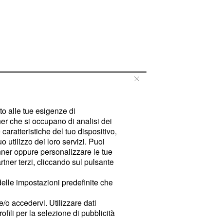
tto alle tue esigenze di
er che si occupano di analisi dei
caratteristiche del tuo dispositivo,
 utilizzo dei loro servizi. Puoi
ner oppure personalizzare le tue
tner terzi, cliccando sul pulsante
delle impostazioni predefinite che
e/o accedervi. Utilizzare dati
rofili per la selezione di pubblicità