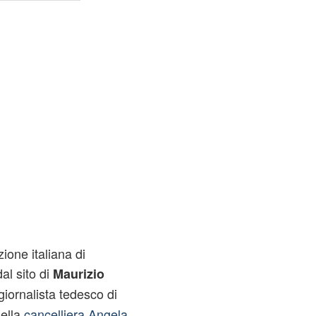
zione italiana di
al sito di
Maurizio
 giornalista tedesco di
ella
cancelliera Angela