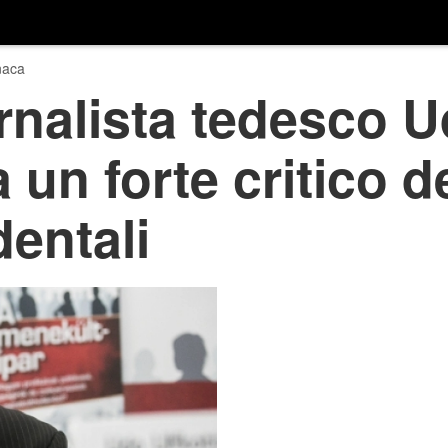
naca
ornalista tedesco 
a un forte critico 
entali