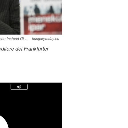
án Instead Of ... - hungarytoday.hu
editore del Frankfurter