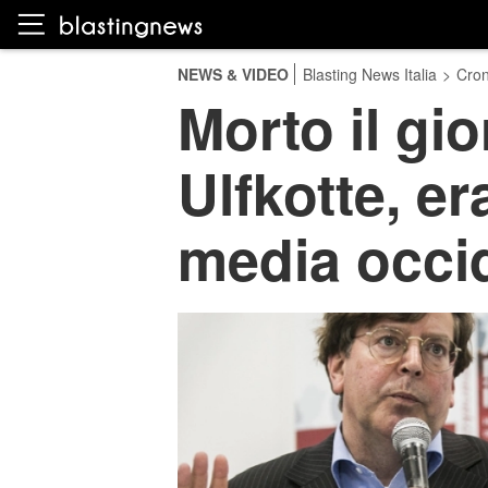
NEWS & VIDEO
Blasting News Italia
>
Cro
Morto il gi
Ulfkotte, er
media occid