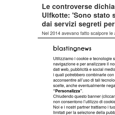
Le controverse dichia
Ulfkotte: 'Sono stato
dai servizi segreti per
Nel 2014 avevano fatto scalpore le 
fece nel suo libro "
Giornalisti Comp
"Gekaufte Journalisten".
Utilizziamo i cookie e tecnologie s
In tale libro l'ex editore del Frankf
navigazione e per analizzare il no
sostenne di essere stato sovvenzio
dati web, pubblicità e social media,
servizi segreti della
Germania
per a
i quali potrebbero combinarle con a
acconsentire all’uso di tali tecnol
stati sovvenzionati anche molti altri g
scelte, anche eventualmente negand
“Personalizza”
.
Tali affermazioni avevano fatto un d
Chiudendo questo banner (clicca
Germania ed erano state fortemente 
non consentono l’utilizzo di cookie 
Noi e i nostri partner trattiamo i t
controinformazione italiana ed eur
limitati per la selezione della pubb