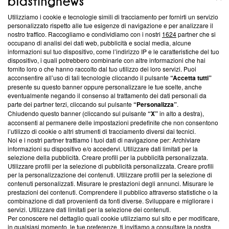
Utilizziamo i cookie e tecnologie simili di tracciamento per fornirti un servizio
Questa sezione offre informazioni trasparenti su Blasting
personalizzato rispetto alle tue esigenze di navigazione e per analizzare il
nostro traffico. Raccogliamo e condividiamo con i nostri
1624
partner che si
News, sui nostri processi editoriali e su come ci impegniamo a
occupano di analisi dei dati web, pubblicità e social media, alcune
creare news di qualità. Inoltre, afferma la nostra aderenza a
informazioni sul tuo dispositivo, come l’indirizzo IP e le caratteristiche del tuo
‘Trust Project - News with Integrity’
Blasting News non è
dispositivo, i quali potrebbero combinarle con altre informazioni che hai
ancora membro del programma, ma ha richiesto di farne
fornito loro o che hanno raccolto dal tuo utilizzo dei loro servizi. Puoi
parte; Trust Project non ha ancora effettuato una verifica di
acconsentire all’uso di tali tecnologie cliccando il pulsante
“Accetta tutti”
conformità agli standard.
presente su questo banner oppure personalizzare le tue scelte, anche
eventualmente negando il consenso al trattamento dei dati personali da
parte dei partner terzi, cliccando sul pulsante
“Personalizza”
.
Su di noi
Chiudendo questo banner (cliccando sul pulsante
“X”
in alto a destra),
acconsenti al permanere delle impostazioni predefinite che non consentono
Team editoriale
l’utilizzo di cookie o altri strumenti di tracciamento diversi dai tecnici.
Noi e i nostri partner trattiamo i tuoi dati di navigazione per: Archiviare
Corporate
informazioni su dispositivo e/o accedervi. Utilizzare dati limitati per la
selezione della pubblicità. Creare profili per la pubblicità personalizzata.
Redazione
Utilizzare profili per la selezione di pubblicità personalizzata. Creare profili
per la personalizzazione dei contenuti. Utilizzare profili per la selezione di
Informativa Privacy
contenuti personalizzati. Misurare le prestazioni degli annunci. Misurare le
prestazioni dei contenuti. Comprendere il pubblico attraverso statistiche o la
Cookie Policy
combinazione di dati provenienti da fonti diverse. Sviluppare e migliorare i
servizi. Utilizzare dati limitati per la selezione dei contenuti.
Blasting SA, IDI CHE-247.845.224, Via Carlo Frasca, 3 - 6900
Per conoscere nel dettaglio quali cookie utilizziamo sul sito e per modificare,
Lugano (Svizzera) Tel:
+39 0690258937
in qualsiasi momento, le tue preferenze, ti invitiamo a consultare la nostra