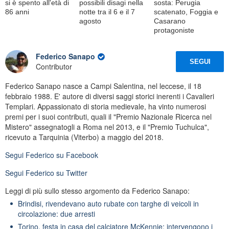
si è spento all'età di
possibili disagi nella
sosta: Perugia
86 anni
notte tra il 6 e il 7
scatenato, Foggia e
agosto
Casarano
protagoniste
Federico Sanapo
SEGUI
Contributor
Federico Sanapo nasce a Campi Salentina, nel leccese, il 18
febbraio 1988. E' autore di diversi saggi storici inerenti i Cavalieri
Templari. Appassionato di storia medievale, ha vinto numerosi
premi per i suoi contributi, quali il "Premio Nazionale Ricerca nel
Mistero" assegnatogli a Roma nel 2013, e il "Premio Tuchulca",
ricevuto a Tarquinia (Viterbo) a maggio del 2018.
Segui
Federico
su Facebook
Segui
Federico
su Twitter
Leggi di più sullo stesso argomento da Federico Sanapo:
Brindisi, rivendevano auto rubate con targhe di veicoli in
circolazione: due arresti
Torino, festa in casa del calciatore McKennie: intervengono i