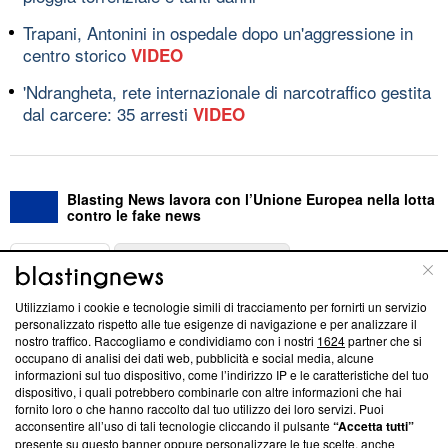
Trapani, Antonini in ospedale dopo un'aggressione in
centro storico
VIDEO
'Ndrangheta, rete internazionale di narcotraffico gestita
dal carcere: 35 arresti
VIDEO
Blasting News lavora con l’Unione Europea nella lotta
contro le fake news
ABOUT
LINEA EDITORIALE
Utilizziamo i cookie e tecnologie simili di tracciamento per fornirti un servizio
Questa sezione offre informazioni trasparenti su Blasting
personalizzato rispetto alle tue esigenze di navigazione e per analizzare il
nostro traffico. Raccogliamo e condividiamo con i nostri
1624
partner che si
News, sui nostri processi editoriali e su come ci impegniamo a
occupano di analisi dei dati web, pubblicità e social media, alcune
creare news di qualità. Inoltre, afferma la nostra aderenza a
informazioni sul tuo dispositivo, come l’indirizzo IP e le caratteristiche del tuo
‘Trust Project - News with Integrity’
Blasting News non è
dispositivo, i quali potrebbero combinarle con altre informazioni che hai
ancora membro del programma, ma ha richiesto di farne
fornito loro o che hanno raccolto dal tuo utilizzo dei loro servizi. Puoi
parte; Trust Project non ha ancora effettuato una verifica di
acconsentire all’uso di tali tecnologie cliccando il pulsante
“Accetta tutti”
conformità agli standard.
presente su questo banner oppure personalizzare le tue scelte, anche