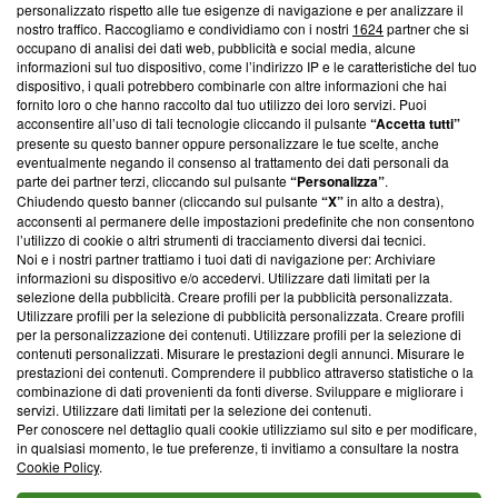
Questa sezione offre informazioni trasparenti su Blasting
personalizzato rispetto alle tue esigenze di navigazione e per analizzare il
nostro traffico. Raccogliamo e condividiamo con i nostri
1624
partner che si
News, sui nostri processi editoriali e su come ci impegniamo a
occupano di analisi dei dati web, pubblicità e social media, alcune
creare news di qualità. Inoltre, afferma la nostra aderenza a
informazioni sul tuo dispositivo, come l’indirizzo IP e le caratteristiche del tuo
‘Trust Project - News with Integrity’
Blasting News non è
dispositivo, i quali potrebbero combinarle con altre informazioni che hai
ancora membro del programma, ma ha richiesto di farne
fornito loro o che hanno raccolto dal tuo utilizzo dei loro servizi. Puoi
parte; Trust Project non ha ancora effettuato una verifica di
acconsentire all’uso di tali tecnologie cliccando il pulsante
“Accetta tutti”
conformità agli standard.
presente su questo banner oppure personalizzare le tue scelte, anche
eventualmente negando il consenso al trattamento dei dati personali da
parte dei partner terzi, cliccando sul pulsante
“Personalizza”
.
Su di noi
Chiudendo questo banner (cliccando sul pulsante
“X”
in alto a destra),
acconsenti al permanere delle impostazioni predefinite che non consentono
Team editoriale
l’utilizzo di cookie o altri strumenti di tracciamento diversi dai tecnici.
Noi e i nostri partner trattiamo i tuoi dati di navigazione per: Archiviare
Corporate
informazioni su dispositivo e/o accedervi. Utilizzare dati limitati per la
selezione della pubblicità. Creare profili per la pubblicità personalizzata.
Redazione
Utilizzare profili per la selezione di pubblicità personalizzata. Creare profili
per la personalizzazione dei contenuti. Utilizzare profili per la selezione di
Informativa Privacy
contenuti personalizzati. Misurare le prestazioni degli annunci. Misurare le
prestazioni dei contenuti. Comprendere il pubblico attraverso statistiche o la
Cookie Policy
combinazione di dati provenienti da fonti diverse. Sviluppare e migliorare i
servizi. Utilizzare dati limitati per la selezione dei contenuti.
Blasting SA, IDI CHE-247.845.224, Via Carlo Frasca, 3 - 6900
Per conoscere nel dettaglio quali cookie utilizziamo sul sito e per modificare,
Lugano (Svizzera) Tel:
+39 0690258937
in qualsiasi momento, le tue preferenze, ti invitiamo a consultare la nostra
Cookie Policy
.
© 2026 Blasting News