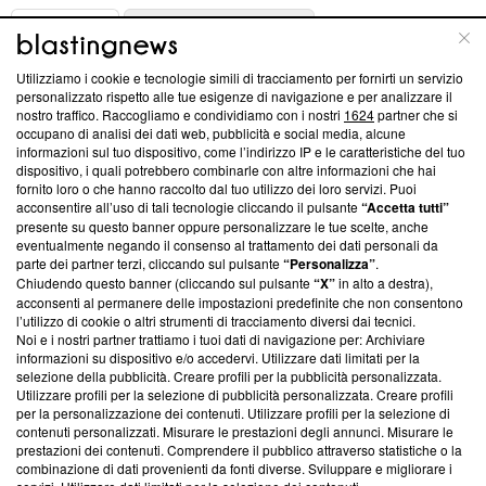
ABOUT
LINEA EDITORIALE
Utilizziamo i cookie e tecnologie simili di tracciamento per fornirti un servizio
Questa sezione offre informazioni trasparenti su Blasting
personalizzato rispetto alle tue esigenze di navigazione e per analizzare il
nostro traffico. Raccogliamo e condividiamo con i nostri
1624
partner che si
News, sui nostri processi editoriali e su come ci impegniamo a
occupano di analisi dei dati web, pubblicità e social media, alcune
creare news di qualità. Inoltre, afferma la nostra aderenza a
informazioni sul tuo dispositivo, come l’indirizzo IP e le caratteristiche del tuo
‘Trust Project - News with Integrity’
Blasting News non è
dispositivo, i quali potrebbero combinarle con altre informazioni che hai
ancora membro del programma, ma ha richiesto di farne
fornito loro o che hanno raccolto dal tuo utilizzo dei loro servizi. Puoi
parte; Trust Project non ha ancora effettuato una verifica di
acconsentire all’uso di tali tecnologie cliccando il pulsante
“Accetta tutti”
conformità agli standard.
presente su questo banner oppure personalizzare le tue scelte, anche
eventualmente negando il consenso al trattamento dei dati personali da
parte dei partner terzi, cliccando sul pulsante
“Personalizza”
.
Su di noi
Chiudendo questo banner (cliccando sul pulsante
“X”
in alto a destra),
acconsenti al permanere delle impostazioni predefinite che non consentono
Team editoriale
l’utilizzo di cookie o altri strumenti di tracciamento diversi dai tecnici.
Noi e i nostri partner trattiamo i tuoi dati di navigazione per: Archiviare
Corporate
informazioni su dispositivo e/o accedervi. Utilizzare dati limitati per la
selezione della pubblicità. Creare profili per la pubblicità personalizzata.
Redazione
Utilizzare profili per la selezione di pubblicità personalizzata. Creare profili
per la personalizzazione dei contenuti. Utilizzare profili per la selezione di
Informativa Privacy
contenuti personalizzati. Misurare le prestazioni degli annunci. Misurare le
prestazioni dei contenuti. Comprendere il pubblico attraverso statistiche o la
Cookie Policy
combinazione di dati provenienti da fonti diverse. Sviluppare e migliorare i