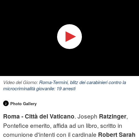
Video del Giorno:
Roma-Termini, blitz dei carabinieri contro la
microcriminalità giovanile: 19 arresti
Photo Gallery
2
. Joseph
,
Roma - Città del Vaticano
Ratzinger
Pontefice emerito, affida ad un libro, scritto in
comunione d'intenti con il cardinale
Robert Sarah