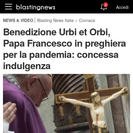
2
Accedi
NEWS & VIDEO
Blasting News Italia
>
Cronaca
Benedizione Urbi et Orbi,
Papa Francesco in preghiera
per la pandemia: concessa
indulgenza