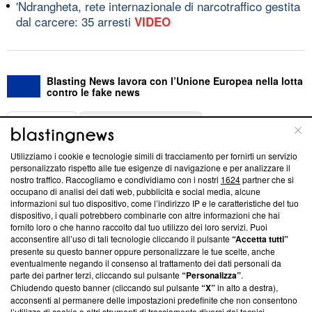
'Ndrangheta, rete internazionale di narcotraffico gestita
dal carcere: 35 arresti
VIDEO
Blasting News lavora con l’Unione Europea nella lotta
contro le fake news
ABOUT
LINEA EDITORIALE
Utilizziamo i cookie e tecnologie simili di tracciamento per fornirti un servizio
Questa sezione offre informazioni trasparenti su Blasting
personalizzato rispetto alle tue esigenze di navigazione e per analizzare il
nostro traffico. Raccogliamo e condividiamo con i nostri
1624
partner che si
News, sui nostri processi editoriali e su come ci impegniamo a
occupano di analisi dei dati web, pubblicità e social media, alcune
creare news di qualità. Inoltre, afferma la nostra aderenza a
informazioni sul tuo dispositivo, come l’indirizzo IP e le caratteristiche del tuo
‘Trust Project - News with Integrity’
Blasting News non è
dispositivo, i quali potrebbero combinarle con altre informazioni che hai
ancora membro del programma, ma ha richiesto di farne
fornito loro o che hanno raccolto dal tuo utilizzo dei loro servizi. Puoi
parte; Trust Project non ha ancora effettuato una verifica di
acconsentire all’uso di tali tecnologie cliccando il pulsante
“Accetta tutti”
conformità agli standard.
presente su questo banner oppure personalizzare le tue scelte, anche
eventualmente negando il consenso al trattamento dei dati personali da
parte dei partner terzi, cliccando sul pulsante
“Personalizza”
.
Su di noi
Chiudendo questo banner (cliccando sul pulsante
“X”
in alto a destra),
acconsenti al permanere delle impostazioni predefinite che non consentono
Team editoriale
l’utilizzo di cookie o altri strumenti di tracciamento diversi dai tecnici.