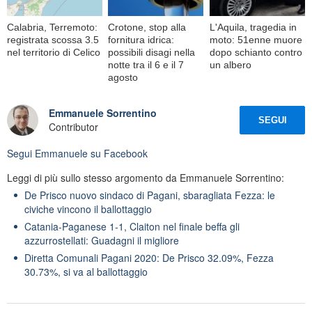
Calabria, Terremoto:
Crotone, stop alla
L'Aquila, tragedia in
registrata scossa 3.5
fornitura idrica:
moto: 51enne muore
nel territorio di Celico
possibili disagi nella
dopo schianto contro
notte tra il 6 e il 7
un albero
agosto
Emmanuele Sorrentino
SEGUI
Contributor
Segui
Emmanuele
su Facebook
Leggi di più sullo stesso argomento da Emmanuele Sorrentino:
De Prisco nuovo sindaco di Pagani, sbaragliata Fezza: le
civiche vincono il ballottaggio
Catania-Paganese 1-1, Claiton nel finale beffa gli
azzurrostellati: Guadagni il migliore
Diretta Comunali Pagani 2020: De Prisco 32.09%, Fezza
30.73%, si va al ballottaggio