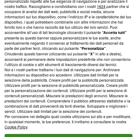
Questa sezione offre informazioni trasparenti su Blasting
personalizzato rispetto alle tue esigenze di navigazione e per analizzare il
nostro traffico. Raccogliamo e condividiamo con i nostri
1624
partner che si
News, sui nostri processi editoriali e su come ci impegniamo a
occupano di analisi dei dati web, pubblicità e social media, alcune
creare news di qualità. Inoltre, afferma la nostra aderenza a
informazioni sul tuo dispositivo, come l’indirizzo IP e le caratteristiche del tuo
‘Trust Project - News with Integrity’
Blasting News non è
dispositivo, i quali potrebbero combinarle con altre informazioni che hai
ancora membro del programma, ma ha richiesto di farne
fornito loro o che hanno raccolto dal tuo utilizzo dei loro servizi. Puoi
parte; Trust Project non ha ancora effettuato una verifica di
acconsentire all’uso di tali tecnologie cliccando il pulsante
“Accetta tutti”
conformità agli standard.
presente su questo banner oppure personalizzare le tue scelte, anche
eventualmente negando il consenso al trattamento dei dati personali da
parte dei partner terzi, cliccando sul pulsante
“Personalizza”
.
Su di noi
Chiudendo questo banner (cliccando sul pulsante
“X”
in alto a destra),
acconsenti al permanere delle impostazioni predefinite che non consentono
Team editoriale
l’utilizzo di cookie o altri strumenti di tracciamento diversi dai tecnici.
Noi e i nostri partner trattiamo i tuoi dati di navigazione per: Archiviare
Corporate
informazioni su dispositivo e/o accedervi. Utilizzare dati limitati per la
selezione della pubblicità. Creare profili per la pubblicità personalizzata.
Redazione
Utilizzare profili per la selezione di pubblicità personalizzata. Creare profili
per la personalizzazione dei contenuti. Utilizzare profili per la selezione di
Informativa Privacy
contenuti personalizzati. Misurare le prestazioni degli annunci. Misurare le
prestazioni dei contenuti. Comprendere il pubblico attraverso statistiche o la
Cookie Policy
combinazione di dati provenienti da fonti diverse. Sviluppare e migliorare i
servizi. Utilizzare dati limitati per la selezione dei contenuti.
Blasting SA, IDI CHE-247.845.224, Via Carlo Frasca, 3 - 6900
Per conoscere nel dettaglio quali cookie utilizziamo sul sito e per modificare,
Lugano (Svizzera) Tel:
+39 0690258937
in qualsiasi momento, le tue preferenze, ti invitiamo a consultare la nostra
Cookie Policy
.
© 2026 Blasting News