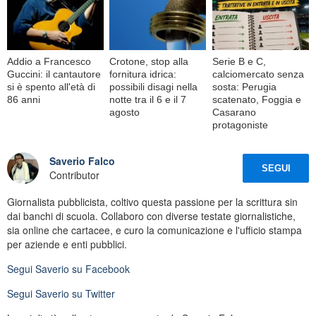
Addio a Francesco
Crotone, stop alla
Serie B e C,
Guccini: il cantautore
fornitura idrica:
calciomercato senza
si è spento all'età di
possibili disagi nella
sosta: Perugia
86 anni
notte tra il 6 e il 7
scatenato, Foggia e
agosto
Casarano
protagoniste
Saverio Falco
SEGUI
Contributor
Giornalista pubblicista, coltivo questa passione per la scrittura sin
dai banchi di scuola. Collaboro con diverse testate giornalistiche,
sia online che cartacee, e curo la comunicazione e l'ufficio stampa
per aziende e enti pubblici.
Segui
Saverio
su Facebook
Segui
Saverio
su Twitter