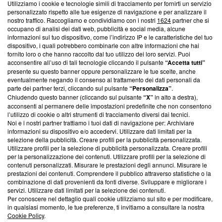
Utilizziamo i cookie e tecnologie simili di tracciamento per fornirti un servizio
personalizzato rispetto alle tue esigenze di navigazione e per analizzare il
Questa sezione offre informazioni trasparenti su Blasting
nostro traffico. Raccogliamo e condividiamo con i nostri
1624
partner che si
News, sui nostri processi editoriali e su come ci impegniamo a
occupano di analisi dei dati web, pubblicità e social media, alcune
creare news di qualità. Inoltre, afferma la nostra aderenza a
informazioni sul tuo dispositivo, come l’indirizzo IP e le caratteristiche del tuo
‘Trust Project - News with Integrity’
Blasting News non è
dispositivo, i quali potrebbero combinarle con altre informazioni che hai
fornito loro o che hanno raccolto dal tuo utilizzo dei loro servizi. Puoi
ancora membro del programma, ma ha richiesto di farne
acconsentire all’uso di tali tecnologie cliccando il pulsante
“Accetta tutti”
parte; Trust Project non ha ancora effettuato una verifica di
presente su questo banner oppure personalizzare le tue scelte, anche
conformità agli standard.
eventualmente negando il consenso al trattamento dei dati personali da
parte dei partner terzi, cliccando sul pulsante
“Personalizza”
.
Su di noi
Chiudendo questo banner (cliccando sul pulsante
“X”
in alto a destra),
acconsenti al permanere delle impostazioni predefinite che non consentono
Team editoriale
l’utilizzo di cookie o altri strumenti di tracciamento diversi dai tecnici.
Noi e i nostri partner trattiamo i tuoi dati di navigazione per: Archiviare
Corporate
informazioni su dispositivo e/o accedervi. Utilizzare dati limitati per la
selezione della pubblicità. Creare profili per la pubblicità personalizzata.
Redazione
Utilizzare profili per la selezione di pubblicità personalizzata. Creare profili
per la personalizzazione dei contenuti. Utilizzare profili per la selezione di
Informativa Privacy
contenuti personalizzati. Misurare le prestazioni degli annunci. Misurare le
prestazioni dei contenuti. Comprendere il pubblico attraverso statistiche o la
Cookie Policy
combinazione di dati provenienti da fonti diverse. Sviluppare e migliorare i
servizi. Utilizzare dati limitati per la selezione dei contenuti.
Per conoscere nel dettaglio quali cookie utilizziamo sul sito e per modificare,
Blasting SA, IDI CHE-247.845.224, Via Carlo Frasca, 3 - 6900
in qualsiasi momento, le tue preferenze, ti invitiamo a consultare la nostra
Lugano (Svizzera) Tel:
+39 0690258937
Cookie Policy
.