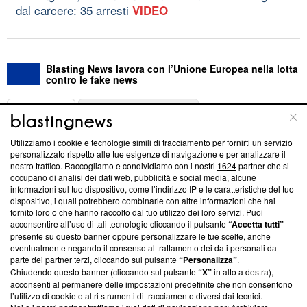
dal carcere: 35 arresti
VIDEO
Blasting News lavora con l’Unione Europea nella lotta
contro le fake news
ABOUT
LINEA EDITORIALE
Utilizziamo i cookie e tecnologie simili di tracciamento per fornirti un servizio
Questa sezione offre informazioni trasparenti su Blasting
personalizzato rispetto alle tue esigenze di navigazione e per analizzare il
nostro traffico. Raccogliamo e condividiamo con i nostri
1624
partner che si
News, sui nostri processi editoriali e su come ci impegniamo a
occupano di analisi dei dati web, pubblicità e social media, alcune
creare news di qualità. Inoltre, afferma la nostra aderenza a
informazioni sul tuo dispositivo, come l’indirizzo IP e le caratteristiche del tuo
‘Trust Project - News with Integrity’
Blasting News non è
dispositivo, i quali potrebbero combinarle con altre informazioni che hai
ancora membro del programma, ma ha richiesto di farne
fornito loro o che hanno raccolto dal tuo utilizzo dei loro servizi. Puoi
parte; Trust Project non ha ancora effettuato una verifica di
acconsentire all’uso di tali tecnologie cliccando il pulsante
“Accetta tutti”
conformità agli standard.
presente su questo banner oppure personalizzare le tue scelte, anche
eventualmente negando il consenso al trattamento dei dati personali da
parte dei partner terzi, cliccando sul pulsante
“Personalizza”
.
Su di noi
Chiudendo questo banner (cliccando sul pulsante
“X”
in alto a destra),
acconsenti al permanere delle impostazioni predefinite che non consentono
Team editoriale
l’utilizzo di cookie o altri strumenti di tracciamento diversi dai tecnici.