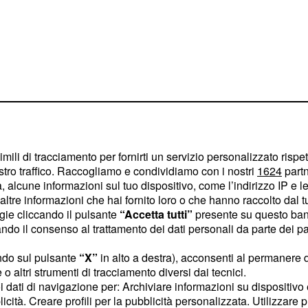
orica
,
maxi padella
re al momento il
pescato
imili di tracciamento per fornirti un servizio personalizzato rispe
stro traffico. Raccogliamo e condividiamo con i nostri
1624
partn
 calamari, gamberi e
 alcune informazioni sul tuo dispositivo, come l’indirizzo IP e le 
tradizionale frittura di
ltre informazioni che hai fornito loro o che hanno raccolto dal tuo
re le
altre prelibatezze
ogie cliccando il pulsante
“Accetta tutti”
presente su questo ban
o il consenso al trattamento dei dati personali da parte dei par
ranno
, gustosi
primi piatti
. Particolare
 tipici
ndo sul pulsante
“X”
in alto a destra), acconsenti al permanere 
o altri strumenti di tracciamento diversi dai tecnici.
on offerte
per
gluten free
uoi dati di navigazione per: Archiviare informazioni su dispositivo 
chirà inoltre l'offerta con
licità. Creare profili per la pubblicità personalizzata. Utilizzare p