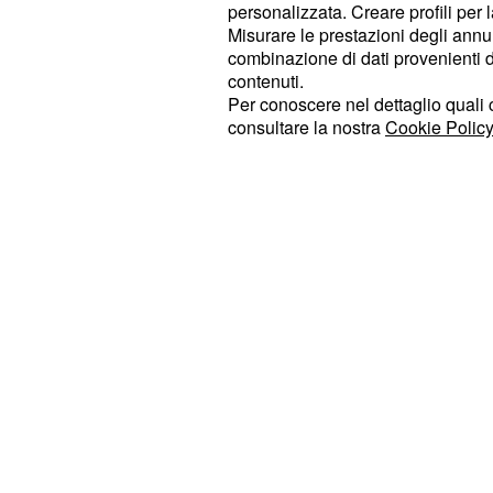
uno stand gastronomico dedicato a
personalizzata. Creare profili per 
Misurare le prestazioni degli annun
combinazione di dati provenienti da 
Un cartellone ricco tr
contenuti.
Per conoscere nel dettaglio quali c
intrattenimento
consultare la nostra
Cookie Policy
La
sarà animata da un vari
tre giorni
eventi.