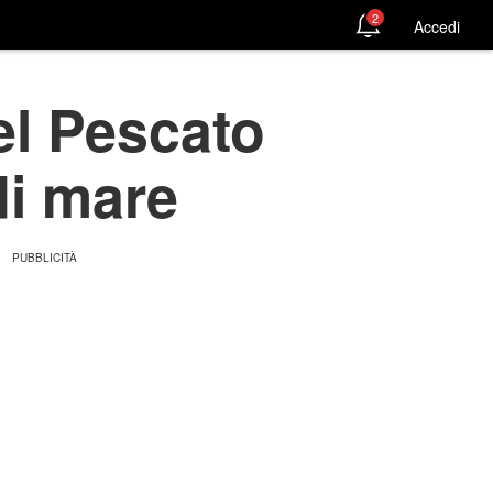
2
Accedi
el Pescato
di mare