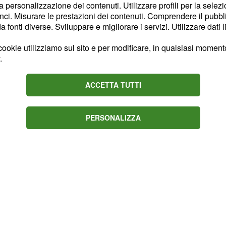
i
.
sapori del proprio mare
la personalizzazione dei contenuti. Utilizzare profili per la selez
ci. Misurare le prestazioni dei contenuti. Comprendere il pubblic
fonti diverse. Sviluppare e migliorare i servizi. Utilizzare dati l
a cultura e
ookie utilizziamo sul sito e per modificare, in qualsiasi momento,
.
egato cartellone di
ACCETTA TUTTI
PERSONALIZZA