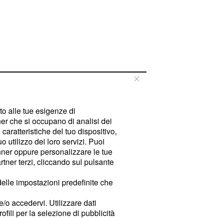
tto alle tue esigenze di
er che si occupano di analisi dei
caratteristiche del tuo dispositivo,
 utilizzo dei loro servizi. Puoi
ner oppure personalizzare le tue
tner terzi, cliccando sul pulsante
delle impostazioni predefinite che
e/o accedervi. Utilizzare dati
rofili per la selezione di pubblicità