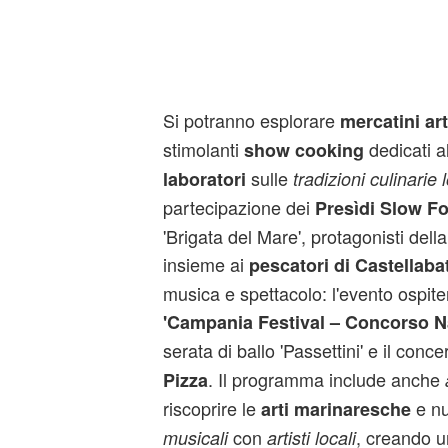
Si potranno esplorare
mercatini art
stimolanti
dedicati a
show cooking
sulle
laboratori
tradizioni culinarie l
partecipazione dei
Presìdi Slow F
'Brigata del Mare', protagonisti dell
insieme ai
pescatori di Castellaba
musica e spettacolo: l'evento ospite
'Campania Festival – Concorso N
serata di ballo 'Passettini' e il conc
. Il programma include anche
Pizza
riscoprire le
e n
arti marinaresche
con
, creando u
musicali
artisti locali