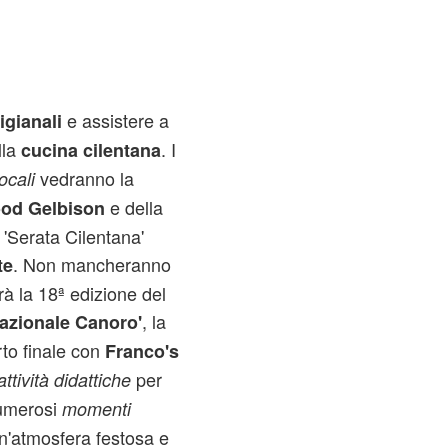
e assistere a
igianali
lla
. I
cucina cilentana
vedranno la
ocali
e della
ood Gelbison
a 'Serata Cilentana'
. Non mancheranno
te
rà la 18ª edizione del
, la
azionale Canoro'
erto finale con
Franco's
per
attività didattiche
umerosi
momenti
n'atmosfera festosa e