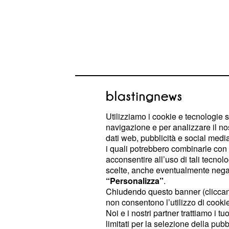
Il
dell'evento è la st
cuore pulsante
simbolo della festa, pronta a frigge
Utilizziamo i cookie e tecnologie s
navigazione e per analizzare il no
del mare cilentano:
fresco
triglie,
dati web, pubblicità e social media,
appena sbarcati. Accanto alla 
totani
i quali potrebbero combinarle con a
paranza, i visitatori potranno scopri
acconsentire all’uso di tali tecnol
scelte, anche eventualmente negand
del
. Stand dedicati propor
Cilento
“Personalizza”
.
, croccanti
e
panuozzi
freselle
dolci
Chiudendo questo banner (clicca
non consentono l’utilizzo di cookie 
attenzione è rivolta all'inclusività, c
Noi e i nostri partner trattiamo i t
i celiaci. La
arric
Pro Loco Camogli
limitati per la selezione della pubb