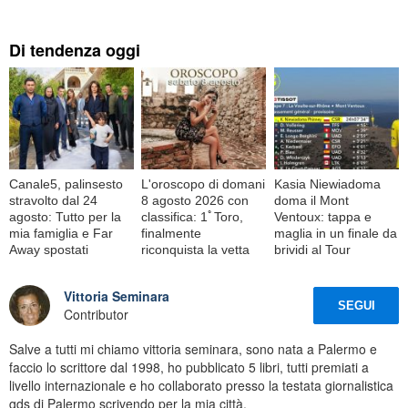
Di tendenza oggi
Canale5, palinsesto
L'oroscopo di domani
Kasia Niewiadoma
stravolto dal 24
8 agosto 2026 con
doma il Mont
agosto: Tutto per la
classifica: 1ﾟToro,
Ventoux: tappa e
mia famiglia e Far
finalmente
maglia in un finale da
Away spostati
riconquista la vetta
brividi al Tour
Vittoria Seminara
SEGUI
Contributor
Salve a tutti mi chiamo vittoria seminara, sono nata a Palermo e
faccio lo scrittore dal 1998, ho pubblicato 5 libri, tutti premiati a
livello internazionale e ho collaborato presso la testata giornalistica
gds di Palermo scrivendo per la mia città.