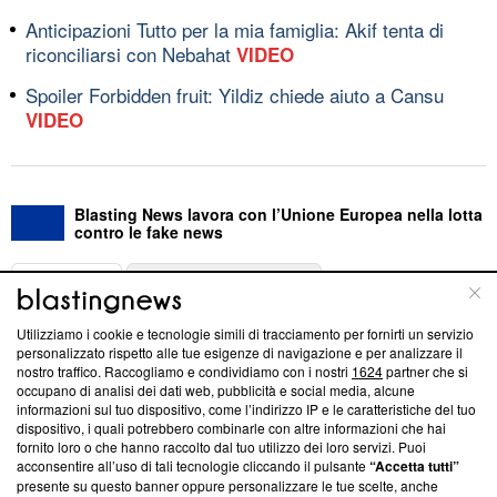
Anticipazioni Tutto per la mia famiglia: Akif tenta di
riconciliarsi con Nebahat
VIDEO
Spoiler Forbidden fruit: Yildiz chiede aiuto a Cansu
VIDEO
Blasting News lavora con l’Unione Europea nella lotta
contro le fake news
ABOUT
LINEA EDITORIALE
Utilizziamo i cookie e tecnologie simili di tracciamento per fornirti un servizio
Questa sezione offre informazioni trasparenti su Blasting
personalizzato rispetto alle tue esigenze di navigazione e per analizzare il
nostro traffico. Raccogliamo e condividiamo con i nostri
1624
partner che si
News, sui nostri processi editoriali e su come ci impegniamo a
occupano di analisi dei dati web, pubblicità e social media, alcune
creare news di qualità. Inoltre, afferma la nostra aderenza a
informazioni sul tuo dispositivo, come l’indirizzo IP e le caratteristiche del tuo
‘Trust Project - News with Integrity’
Blasting News non è
dispositivo, i quali potrebbero combinarle con altre informazioni che hai
ancora membro del programma, ma ha richiesto di farne
fornito loro o che hanno raccolto dal tuo utilizzo dei loro servizi. Puoi
parte; Trust Project non ha ancora effettuato una verifica di
acconsentire all’uso di tali tecnologie cliccando il pulsante
“Accetta tutti”
conformità agli standard.
presente su questo banner oppure personalizzare le tue scelte, anche