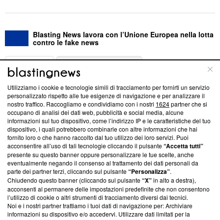
Blasting News lavora con l’Unione Europea nella lotta
contro le fake news
ABOUT
LINEA EDITORIALE
Utilizziamo i cookie e tecnologie simili di tracciamento per fornirti un servizio
Questa sezione offre informazioni trasparenti su Blasting
personalizzato rispetto alle tue esigenze di navigazione e per analizzare il
nostro traffico. Raccogliamo e condividiamo con i nostri
1624
partner che si
News, sui nostri processi editoriali e su come ci impegniamo a
occupano di analisi dei dati web, pubblicità e social media, alcune
creare news di qualità. Inoltre, afferma la nostra aderenza a
informazioni sul tuo dispositivo, come l’indirizzo IP e le caratteristiche del tuo
‘Trust Project - News with Integrity’
Blasting News non è
dispositivo, i quali potrebbero combinarle con altre informazioni che hai
ancora membro del programma, ma ha richiesto di farne
fornito loro o che hanno raccolto dal tuo utilizzo dei loro servizi. Puoi
parte; Trust Project non ha ancora effettuato una verifica di
acconsentire all’uso di tali tecnologie cliccando il pulsante
“Accetta tutti”
conformità agli standard.
presente su questo banner oppure personalizzare le tue scelte, anche
eventualmente negando il consenso al trattamento dei dati personali da
parte dei partner terzi, cliccando sul pulsante
“Personalizza”
.
Su di noi
Chiudendo questo banner (cliccando sul pulsante
“X”
in alto a destra),
acconsenti al permanere delle impostazioni predefinite che non consentono
Team editoriale
l’utilizzo di cookie o altri strumenti di tracciamento diversi dai tecnici.
Noi e i nostri partner trattiamo i tuoi dati di navigazione per: Archiviare
Corporate
informazioni su dispositivo e/o accedervi. Utilizzare dati limitati per la