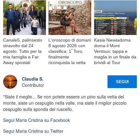
Canale5, palinsesto
L'oroscopo di domani
Kasia Niewiadoma
stravolto dal 24
8 agosto 2026 con
doma il Mont
agosto: Tutto per la
classifica: 1ﾟToro,
Ventoux: tappa e
mia famiglia e Far
finalmente
maglia in un finale da
Away spostati
riconquista la vetta
brividi al Tour
Claudia S.
SEGUI
Contributor
"Siate il meglio... Se non potete essere un pino sulla vetta del
monte, siate un cespuglio nella valle, ma siate il miglior piccolo
cespuglio sulla sponda del ruscello.
Segui
Maria Cristina
su Facebook
Segui
Maria Cristina
su Twitter