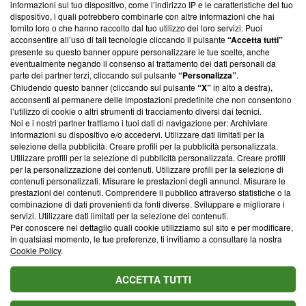
informazioni sul tuo dispositivo, come l’indirizzo IP e le caratteristiche del tuo
‘Trust Project - News with Integrity’
Blasting News non è
dispositivo, i quali potrebbero combinarle con altre informazioni che hai
ancora membro del programma, ma ha richiesto di farne
fornito loro o che hanno raccolto dal tuo utilizzo dei loro servizi. Puoi
parte; Trust Project non ha ancora effettuato una verifica di
acconsentire all’uso di tali tecnologie cliccando il pulsante
“Accetta tutti”
conformità agli standard.
presente su questo banner oppure personalizzare le tue scelte, anche
eventualmente negando il consenso al trattamento dei dati personali da
parte dei partner terzi, cliccando sul pulsante
“Personalizza”
.
Su di noi
Chiudendo questo banner (cliccando sul pulsante
“X”
in alto a destra),
acconsenti al permanere delle impostazioni predefinite che non consentono
Team editoriale
l’utilizzo di cookie o altri strumenti di tracciamento diversi dai tecnici.
Noi e i nostri partner trattiamo i tuoi dati di navigazione per: Archiviare
Corporate
informazioni su dispositivo e/o accedervi. Utilizzare dati limitati per la
selezione della pubblicità. Creare profili per la pubblicità personalizzata.
Redazione
Utilizzare profili per la selezione di pubblicità personalizzata. Creare profili
per la personalizzazione dei contenuti. Utilizzare profili per la selezione di
Informativa Privacy
contenuti personalizzati. Misurare le prestazioni degli annunci. Misurare le
prestazioni dei contenuti. Comprendere il pubblico attraverso statistiche o la
Cookie Policy
combinazione di dati provenienti da fonti diverse. Sviluppare e migliorare i
servizi. Utilizzare dati limitati per la selezione dei contenuti.
Blasting SA, IDI CHE-247.845.224, Via Carlo Frasca, 3 - 6900
Per conoscere nel dettaglio quali cookie utilizziamo sul sito e per modificare,
Lugano (Svizzera) Tel:
+39 0690258937
in qualsiasi momento, le tue preferenze, ti invitiamo a consultare la nostra
Cookie Policy
.
© 2026 Blasting News
ACCETTA TUTTI