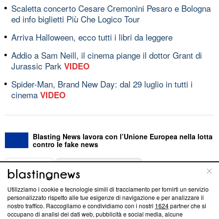
Scaletta concerto Cesare Cremonini Pesaro e Bologna
ed info biglietti Più Che Logico Tour
Arriva Halloween, ecco tutti i libri da leggere
Addio a Sam Neill, il cinema piange il dottor Grant di
Jurassic Park
VIDEO
Spider-Man, Brand New Day: dal 29 luglio in tutti i
cinema
VIDEO
Blasting News lavora con l’Unione Europea nella lotta
contro le fake news
ABOUT
LINEA EDITORIALE
Utilizziamo i cookie e tecnologie simili di tracciamento per fornirti un servizio
Questa sezione offre informazioni trasparenti su Blasting
personalizzato rispetto alle tue esigenze di navigazione e per analizzare il
nostro traffico. Raccogliamo e condividiamo con i nostri
1624
partner che si
News, sui nostri processi editoriali e su come ci impegniamo a
occupano di analisi dei dati web, pubblicità e social media, alcune
creare news di qualità. Inoltre, afferma la nostra aderenza a