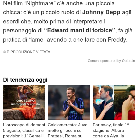
Nel film “Nightmare” c’è anche una piccola
chicca: c’è un piccolo ruolo di
agli
Johnny Depp
esordi che, molto prima di interpretare il
personaggio di
, fa già
“Edward mani di forbice”
pratica di “lame” avendo a che fare con Freddy.
© RIPRODUZIONE VIETATA
Content sponsored by Outbrain
Di tendenza oggi
L'oroscopo di domani
Calciomercato: Juve
Far away, finale 1ª
5 agosto, classifica e
mette gli occhi su
stagione: Albora
previsioni: 1ﾟGemelli,
Frattesi, Roma su
corre da Alya, la