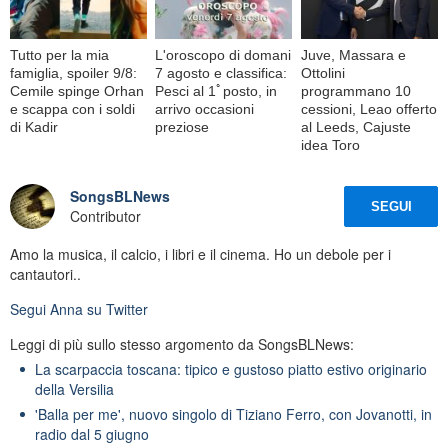
Tutto per la mia
L'oroscopo di domani
Juve, Massara e
famiglia, spoiler 9/8:
7 agosto e classifica:
Ottolini
Cemile spinge Orhan
Pesci al 1ﾟposto, in
programmano 10
e scappa con i soldi
arrivo occasioni
cessioni, Leao offerto
di Kadir
preziose
al Leeds, Cajuste
idea Toro
SongsBLNews
SEGUI
Contributor
Amo la musica, il calcio, i libri e il cinema. Ho un debole per i
cantautori..
Segui
Anna
su Twitter
Leggi di più sullo stesso argomento da SongsBLNews:
La scarpaccia toscana: tipico e gustoso piatto estivo originario
della Versilia
'Balla per me', nuovo singolo di Tiziano Ferro, con Jovanotti, in
radio dal 5 giugno