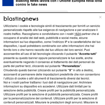
Blasting News lavora con l’Unione Europea nella lotta
contro le fake news
ABOUT
LINEA EDITORIALE
Utilizziamo i cookie e tecnologie simili di tracciamento per fornirti un servizio
Questa sezione offre informazioni trasparenti su Blasting
personalizzato rispetto alle tue esigenze di navigazione e per analizzare il
nostro traffico. Raccogliamo e condividiamo con i nostri
1624
partner che si
News, sui nostri processi editoriali e su come ci impegniamo a
occupano di analisi dei dati web, pubblicità e social media, alcune
creare news di qualità. Inoltre, afferma la nostra aderenza a
informazioni sul tuo dispositivo, come l’indirizzo IP e le caratteristiche del tuo
‘Trust Project - News with Integrity’
Blasting News non è
dispositivo, i quali potrebbero combinarle con altre informazioni che hai
ancora membro del programma, ma ha richiesto di farne
fornito loro o che hanno raccolto dal tuo utilizzo dei loro servizi. Puoi
parte; Trust Project non ha ancora effettuato una verifica di
acconsentire all’uso di tali tecnologie cliccando il pulsante
“Accetta tutti”
conformità agli standard.
presente su questo banner oppure personalizzare le tue scelte, anche
eventualmente negando il consenso al trattamento dei dati personali da
parte dei partner terzi, cliccando sul pulsante
“Personalizza”
.
Su di noi
Chiudendo questo banner (cliccando sul pulsante
“X”
in alto a destra),
acconsenti al permanere delle impostazioni predefinite che non consentono
Team editoriale
l’utilizzo di cookie o altri strumenti di tracciamento diversi dai tecnici.
Noi e i nostri partner trattiamo i tuoi dati di navigazione per: Archiviare
Corporate
informazioni su dispositivo e/o accedervi. Utilizzare dati limitati per la
selezione della pubblicità. Creare profili per la pubblicità personalizzata.
Redazione
Utilizzare profili per la selezione di pubblicità personalizzata. Creare profili
per la personalizzazione dei contenuti. Utilizzare profili per la selezione di
Informativa Privacy
contenuti personalizzati. Misurare le prestazioni degli annunci. Misurare le