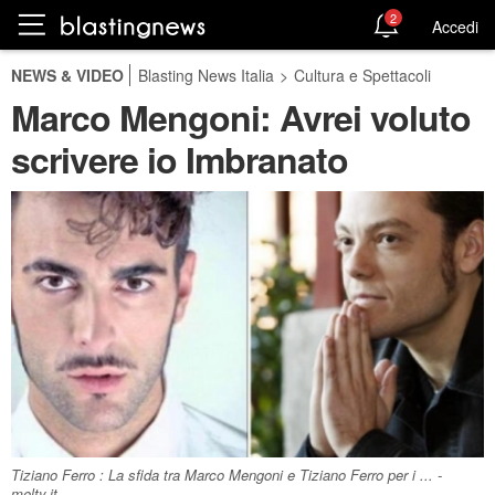
2
Accedi
NEWS & VIDEO
Blasting News Italia
>
Cultura e Spettacoli
Marco Mengoni: Avrei voluto
scrivere io Imbranato
Tiziano Ferro : La sfida tra Marco Mengoni e Tiziano Ferro per i ... -
melty.it