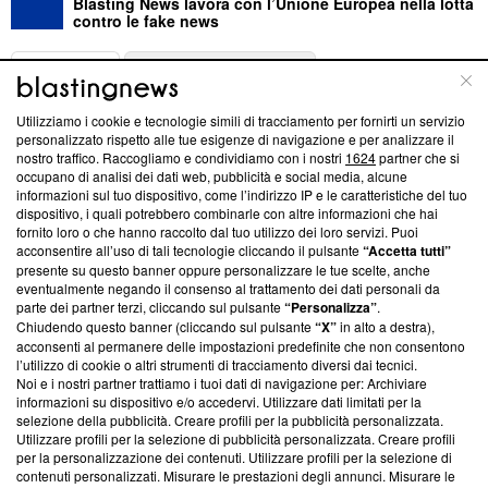
Blasting News lavora con l’Unione Europea nella lotta
contro le fake news
ABOUT
LINEA EDITORIALE
Utilizziamo i cookie e tecnologie simili di tracciamento per fornirti un servizio
Questa sezione offre informazioni trasparenti su Blasting
personalizzato rispetto alle tue esigenze di navigazione e per analizzare il
nostro traffico. Raccogliamo e condividiamo con i nostri
1624
partner che si
News, sui nostri processi editoriali e su come ci impegniamo a
occupano di analisi dei dati web, pubblicità e social media, alcune
creare news di qualità. Inoltre, afferma la nostra aderenza a
informazioni sul tuo dispositivo, come l’indirizzo IP e le caratteristiche del tuo
‘Trust Project - News with Integrity’
Blasting News non è
dispositivo, i quali potrebbero combinarle con altre informazioni che hai
ancora membro del programma, ma ha richiesto di farne
fornito loro o che hanno raccolto dal tuo utilizzo dei loro servizi. Puoi
parte; Trust Project non ha ancora effettuato una verifica di
acconsentire all’uso di tali tecnologie cliccando il pulsante
“Accetta tutti”
conformità agli standard.
presente su questo banner oppure personalizzare le tue scelte, anche
eventualmente negando il consenso al trattamento dei dati personali da
parte dei partner terzi, cliccando sul pulsante
“Personalizza”
.
Su di noi
Chiudendo questo banner (cliccando sul pulsante
“X”
in alto a destra),
acconsenti al permanere delle impostazioni predefinite che non consentono
Team editoriale
l’utilizzo di cookie o altri strumenti di tracciamento diversi dai tecnici.
Noi e i nostri partner trattiamo i tuoi dati di navigazione per: Archiviare
Corporate
informazioni su dispositivo e/o accedervi. Utilizzare dati limitati per la
selezione della pubblicità. Creare profili per la pubblicità personalizzata.
Redazione
Utilizzare profili per la selezione di pubblicità personalizzata. Creare profili
per la personalizzazione dei contenuti. Utilizzare profili per la selezione di
Informativa Privacy
contenuti personalizzati. Misurare le prestazioni degli annunci. Misurare le