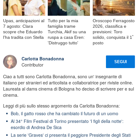
Upas, anticipazioni al
Tutto per la mia
Oroscopo Ferragosto
7 agosto: Clara
famiglia trame
2026, classifica e
scopre che Eduardo
Turchia, Akif su una
previsioni: Toro
l'ha tradita con Stella
ruspa a casa Eren:
solido, conquista il 1ﾟ
'Distruggo tutto'
posto
Carlotta Bonadonna
SEGUI
Contributor
Ciao a tutti sono Carlotta Bonadonna, sono un' insegnante di
italiano per stranieri ed articolista e collaboratrice per riviste online.
Laureata al dams cinema di Bologna ho deciso di scrivere per e sul
cinema.
Leggi di più sullo stesso argomento da Carlotta Bonadonna:
Bob, il gatto rosso che ha cambiato il futuro di un uomo
Al 34° Film Festival di Torino presentato 'I figli della notte':
esordio di Andrea De Sica
La serie 'Graves' ci presenta il peggiore Presidente degli Stati