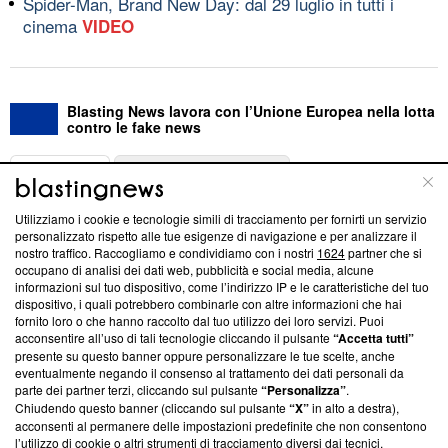
Spider-Man, Brand New Day: dal 29 luglio in tutti i
cinema
VIDEO
Blasting News lavora con l’Unione Europea nella lotta
contro le fake news
ABOUT
LINEA EDITORIALE
Utilizziamo i cookie e tecnologie simili di tracciamento per fornirti un servizio
Questa sezione offre informazioni trasparenti su Blasting
personalizzato rispetto alle tue esigenze di navigazione e per analizzare il
nostro traffico. Raccogliamo e condividiamo con i nostri
1624
partner che si
News, sui nostri processi editoriali e su come ci impegniamo a
occupano di analisi dei dati web, pubblicità e social media, alcune
creare news di qualità. Inoltre, afferma la nostra aderenza a
informazioni sul tuo dispositivo, come l’indirizzo IP e le caratteristiche del tuo
‘Trust Project - News with Integrity’
Blasting News non è
dispositivo, i quali potrebbero combinarle con altre informazioni che hai
ancora membro del programma, ma ha richiesto di farne
fornito loro o che hanno raccolto dal tuo utilizzo dei loro servizi. Puoi
parte; Trust Project non ha ancora effettuato una verifica di
acconsentire all’uso di tali tecnologie cliccando il pulsante
“Accetta tutti”
conformità agli standard.
presente su questo banner oppure personalizzare le tue scelte, anche
eventualmente negando il consenso al trattamento dei dati personali da
parte dei partner terzi, cliccando sul pulsante
“Personalizza”
.
Su di noi
Chiudendo questo banner (cliccando sul pulsante
“X”
in alto a destra),
acconsenti al permanere delle impostazioni predefinite che non consentono
Team editoriale
l’utilizzo di cookie o altri strumenti di tracciamento diversi dai tecnici.