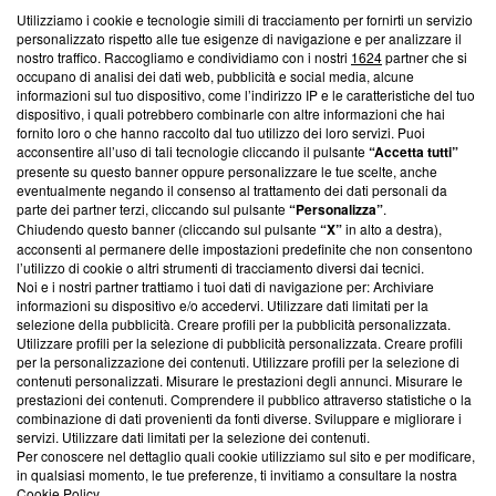
Utilizziamo i cookie e tecnologie simili di tracciamento per fornirti un servizio
Questa sezione offre informazioni trasparenti su Blasting
personalizzato rispetto alle tue esigenze di navigazione e per analizzare il
nostro traffico. Raccogliamo e condividiamo con i nostri
1624
partner che si
News, sui nostri processi editoriali e su come ci impegniamo a
occupano di analisi dei dati web, pubblicità e social media, alcune
creare news di qualità. Inoltre, afferma la nostra aderenza a
informazioni sul tuo dispositivo, come l’indirizzo IP e le caratteristiche del tuo
‘Trust Project - News with Integrity’
Blasting News non è
dispositivo, i quali potrebbero combinarle con altre informazioni che hai
ancora membro del programma, ma ha richiesto di farne
fornito loro o che hanno raccolto dal tuo utilizzo dei loro servizi. Puoi
parte; Trust Project non ha ancora effettuato una verifica di
acconsentire all’uso di tali tecnologie cliccando il pulsante
“Accetta tutti”
conformità agli standard.
presente su questo banner oppure personalizzare le tue scelte, anche
eventualmente negando il consenso al trattamento dei dati personali da
parte dei partner terzi, cliccando sul pulsante
“Personalizza”
.
Su di noi
Chiudendo questo banner (cliccando sul pulsante
“X”
in alto a destra),
acconsenti al permanere delle impostazioni predefinite che non consentono
Team editoriale
l’utilizzo di cookie o altri strumenti di tracciamento diversi dai tecnici.
Noi e i nostri partner trattiamo i tuoi dati di navigazione per: Archiviare
Corporate
informazioni su dispositivo e/o accedervi. Utilizzare dati limitati per la
selezione della pubblicità. Creare profili per la pubblicità personalizzata.
Redazione
Utilizzare profili per la selezione di pubblicità personalizzata. Creare profili
per la personalizzazione dei contenuti. Utilizzare profili per la selezione di
Informativa Privacy
contenuti personalizzati. Misurare le prestazioni degli annunci. Misurare le
prestazioni dei contenuti. Comprendere il pubblico attraverso statistiche o la
Cookie Policy
combinazione di dati provenienti da fonti diverse. Sviluppare e migliorare i
servizi. Utilizzare dati limitati per la selezione dei contenuti.
Blasting SA, IDI CHE-247.845.224, Via Carlo Frasca, 3 - 6900
Per conoscere nel dettaglio quali cookie utilizziamo sul sito e per modificare,
Lugano (Svizzera) Tel:
+39 0690258937
in qualsiasi momento, le tue preferenze, ti invitiamo a consultare la nostra
Cookie Policy
.