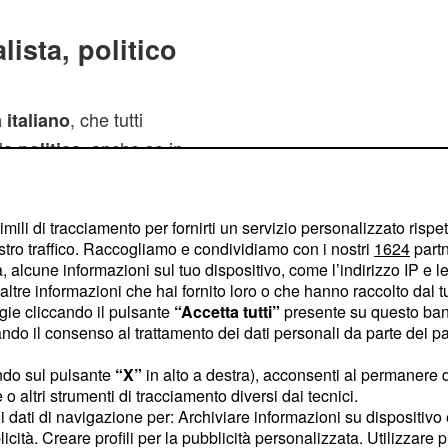
lista, politico
, che tutti
 italiano
 la
, anche se in
politica
i suoi risvolti più tragici
che ama di più. E’ anche
imili di tracciamento per fornirti un servizio personalizzato rispe
 in quanto ha già avuto
stro traffico. Raccogliamo e condividiamo con i nostri
1624
partn
cora molto giovane.
 alcune informazioni sul tuo dispositivo, come l’indirizzo IP e le 
ltre informazioni che hai fornito loro o che hanno raccolto dal tuo
ogie cliccando il pulsante
“Accetta tutti”
presente su questo ban
 che stanno
o il consenso al trattamento dei dati personali da parte dei par
mi anni secondo
ndo sul pulsante
“X”
in alto a destra), acconsenti al permanere 
o altri strumenti di tracciamento diversi dai tecnici.
uoi dati di navigazione per: Archiviare informazioni su dispositivo 
i argomenti affrontati, c’è
licità. Creare profili per la pubblicità personalizzata. Utilizzare p