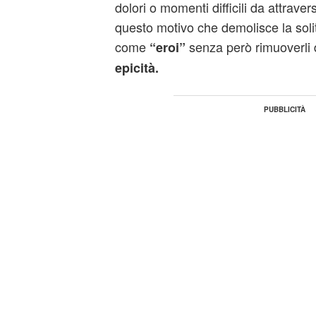
dolori o momenti difficili da attraver
questo motivo che demolisce la solit
come
senza però rimuoverli 
“eroi”
epicità.