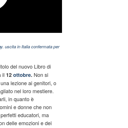
uscita in Italia confermata per
titolo del nuovo
Libro
di
 il
Non si
12
ottobre
.
e una lezione ai
genitori
, o
liato nel loro mestiere.
arli, in quanto è
 uomini e donne che non
 perfetti educatori, ma
on delle emozioni e dei