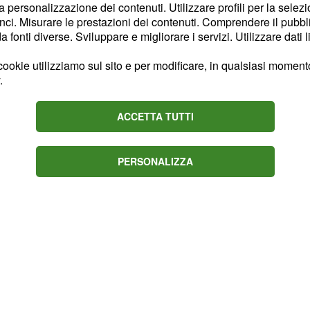
, dei
ucazione italiana
la personalizzazione dei contenuti. Utilizzare profili per la selez
ci. Misurare le prestazioni dei contenuti. Comprendere il pubblic
orando negli ultimi anni.
fonti diverse. Sviluppare e migliorare i servizi. Utilizzare dati l
 più ad altro che a
ntrare nel mondo del
ookie utilizziamo sul sito e per modificare, in qualsiasi momento,
.
 che forniva un tempo.
ACCETTA TUTTI
PERSONALIZZA