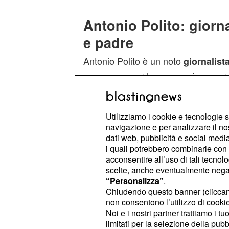
Antonio Polito: giorna
e padre
Antonio Polito è un noto
giornalista
conoscono per le sua passione per
realtà anche la
in generale, con 
vita,
e amari, è uno dei campi di studio 
Utilizziamo i cookie e tecnologie s
molto esperto del mestiere del papà
navigazione e per analizzare il no
due figli, uno anche quando era an
dati web, pubblicità e social media,
i quali potrebbero combinarle con a
acconsentire all’uso di tali tecnol
La scuola: i problemi
scelte, anche eventualmente negand
affiorando negli ulti
“Personalizza”
.
Chiudendo questo banner (clicca
Antonio Polito
non consentono l’utilizzo di cookie 
Noi e i nostri partner trattiamo i t
All’interno del suo nuovo libro, tra gl
limitati per la selezione della pubb