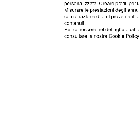
anche quello della
scuola
e dell’ed
personalizzata. Creare profili per 
Misurare le prestazioni degli annun
problemi che soprattutto stanno affi
combinazione di dati provenienti da 
Secondo Polito, la scuola non serve
contenuti.
creare dei semplici robot pronti a e
Per conoscere nel dettaglio quali c
consultare la nostra
Cookie Policy
lavoro e non fornisce più la cultura