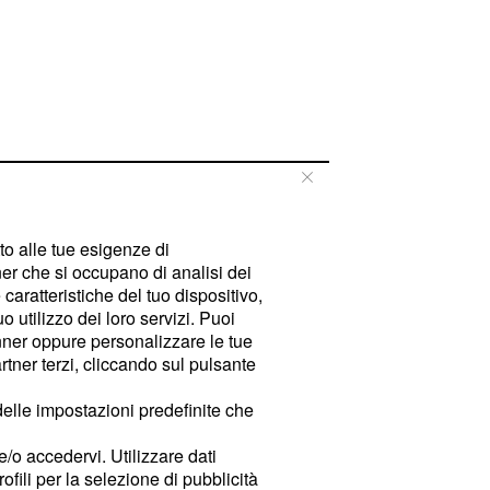
tto alle tue esigenze di
er che si occupano di analisi dei
caratteristiche del tuo dispositivo,
 utilizzo dei loro servizi. Puoi
ner oppure personalizzare le tue
tner terzi, cliccando sul pulsante
delle impostazioni predefinite che
e/o accedervi. Utilizzare dati
rofili per la selezione di pubblicità