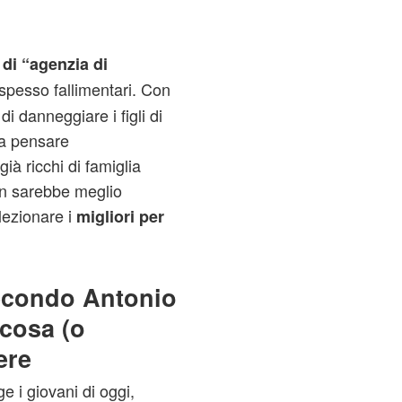
di “agenzia di
 spesso fallimentari. Con
i danneggiare i figli di
 a pensare
à ricchi di famiglia
on sarebbe meglio
lezionare i
migliori per
econdo Antonio
lcosa (o
ere
e i giovani di oggi,