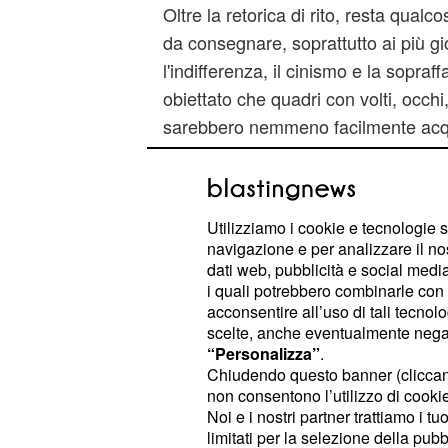
Oltre la retorica di rito, resta qual
da consegnare, soprattutto ai più gi
l'indifferenza, il cinismo e la sopraf
obiettato che quadri con volti, occh
sarebbero nemmeno facilmente acqui
Gino Tonello - ed io ho replicato c
Picasso se avesse fatto lui Guernica,
avete fatto voi'."
Utilizziamo i cookie e tecnologie s
navigazione e per analizzare il no
La Guernica sociale della violenza 
dati web, pubblicità e social media,
rimossa e neppure relegata ai "bollet
i quali potrebbero combinarle con a
acconsentire all’uso di tali tecnol
cronache giornaliere. Per dire no ad
scelte, anche eventualmente negand
aggressività, il
Palazzo del Comune 
“Personalizza”
.
all'iniziativa promossa dalla Regio
Chiudendo questo banner (clicca
non consentono l’utilizzo di cookie 
si tingerà di rosso.
Noi e i nostri partner trattiamo i t
limitati per la selezione della pubb