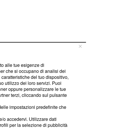
tto alle tue esigenze di
er che si occupano di analisi dei
caratteristiche del tuo dispositivo,
 utilizzo dei loro servizi. Puoi
ner oppure personalizzare le tue
tner terzi, cliccando sul pulsante
delle impostazioni predefinite che
e/o accedervi. Utilizzare dati
rofili per la selezione di pubblicità