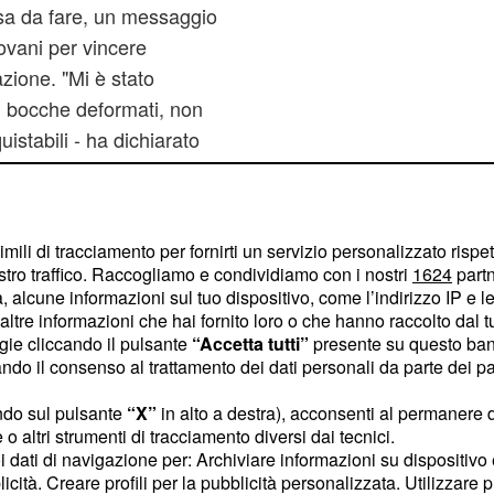
cosa da fare, un messaggio
ovani per vincere
fazione. "Mi è stato
i, bocche deformati, non
stabili - ha dichiarato
he quando chiesero a
 egli rispose 'no, lo
imili di tracciamento per fornirti un servizio personalizzato rispe
stro traffico. Raccogliamo e condividiamo con i nostri
1624
partn
contro le donne non va
 alcune informazioni sul tuo dispositivo, come l’indirizzo IP e le 
tini di guerra" delle
ltre informazioni che hai fornito loro o che hanno raccolto dal tuo
ogie cliccando il pulsante
“Accetta tutti”
presente su questo ban
 ogni forma di
o il consenso al trattamento dei dati personali da parte dei par
di Rovigo
, in adesione
ne Veneto, il 25 novembre
ndo sul pulsante
“X”
in alto a destra), acconsenti al permanere 
o altri strumenti di tracciamento diversi dai tecnici.
uoi dati di navigazione per: Archiviare informazioni su dispositivo 
licità. Creare profili per la pubblicità personalizzata. Utilizzare p