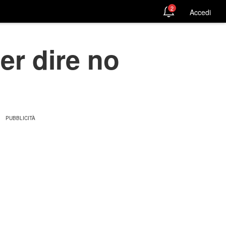
2
Accedi
per dire no