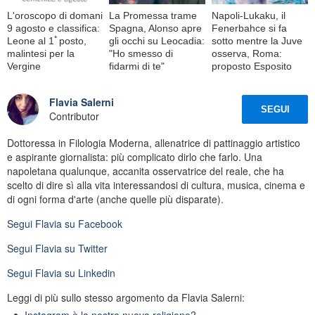
L'oroscopo di domani
La Promessa trame
Napoli-Lukaku, il
9 agosto e classifica:
Spagna, Alonso apre
Fenerbahce si fa
Leone al 1ﾟposto,
gli occhi su Leocadia:
sotto mentre la Juve
malintesi per la
"Ho smesso di
osserva, Roma:
Vergine
fidarmi di te"
proposto Esposito
Flavia Salerni
SEGUI
Contributor
Dottoressa in Filologia Moderna, allenatrice di pattinaggio artistico
e aspirante giornalista: più complicato dirlo che farlo. Una
napoletana qualunque, accanita osservatrice del reale, che ha
scelto di dire sì alla vita interessandosi di cultura, musica, cinema e
di ogni forma d'arte (anche quelle più disparate).
Segui
Flavia
su Facebook
Segui
Flavia
su Twitter
Segui
Flavia
su Linkedin
Leggi di più sullo stesso argomento da Flavia Salerni:
Instagram è la nostra nuova religione?