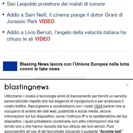
San Leopoldo protettore dei malati di tumore
Addio a Sam Neill, il cinema piange il dottor Grant di
Jurassic Park
VIDEO
Addio a Livio Berruti, l'angelo della velocità italiana ha
chiuso le ali
VIDEO
Blasting News lavora con l’Unione Europea nella lotta
contro le fake news
ABOUT
LINEA EDITORIALE
Utilizziamo i cookie e tecnologie simili di tracciamento per fornirti un servizio
Questa sezione offre informazioni trasparenti su Blasting
personalizzato rispetto alle tue esigenze di navigazione e per analizzare il
nostro traffico. Raccogliamo e condividiamo con i nostri
1624
partner che si
News, sui nostri processi editoriali e su come ci impegniamo a
occupano di analisi dei dati web, pubblicità e social media, alcune
creare news di qualità. Inoltre, afferma la nostra aderenza a
informazioni sul tuo dispositivo, come l’indirizzo IP e le caratteristiche del tuo
‘Trust Project - News with Integrity’
Blasting News non è
dispositivo, i quali potrebbero combinarle con altre informazioni che hai
ancora membro del programma, ma ha richiesto di farne
fornito loro o che hanno raccolto dal tuo utilizzo dei loro servizi. Puoi
parte; Trust Project non ha ancora effettuato una verifica di
acconsentire all’uso di tali tecnologie cliccando il pulsante
“Accetta tutti”