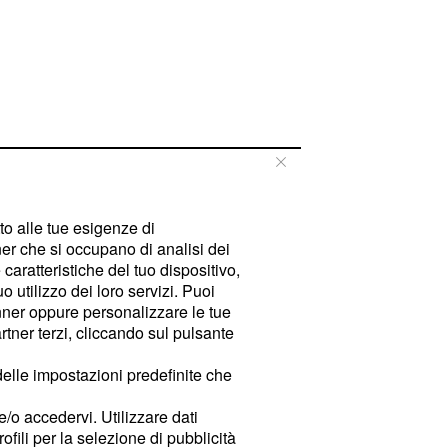
tto alle tue esigenze di
er che si occupano di analisi dei
caratteristiche del tuo dispositivo,
 utilizzo dei loro servizi. Puoi
ner oppure personalizzare le tue
tner terzi, cliccando sul pulsante
delle impostazioni predefinite che
e/o accedervi. Utilizzare dati
rofili per la selezione di pubblicità