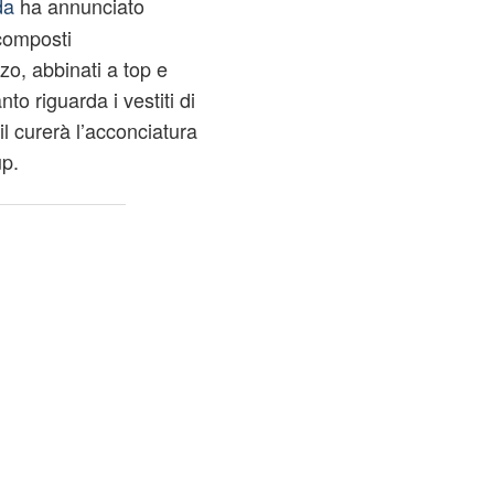
da
ha annunciato
, composti
o, abbinati a top e
to riguarda i vestiti di
il curerà l’acconciatura
up.