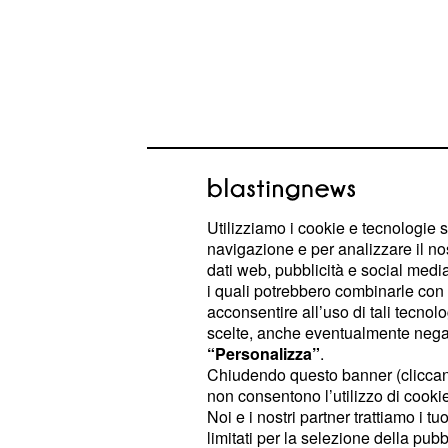
Utilizziamo i cookie e tecnologie s
La conduttrice elvetica ha deciso di
navigazione e per analizzare il no
in Italy, svelando in anteprima a ‘Graz
dati web, pubblicità e social media,
i quali potrebbero combinarle con a
che la vestiranno nel corso delle se
acconsentire all’uso di tali tecnol
scelte, anche eventualmente negand
Michelle Hunziker no
“Personalizza”
.
Chiudendo questo banner (clicca
solo Trussardi a San
non consentono l’utilizzo di cookie 
Noi e i nostri partner trattiamo i t
Michelle Hunziker in persona ha rivela
limitati per la selezione della pubb