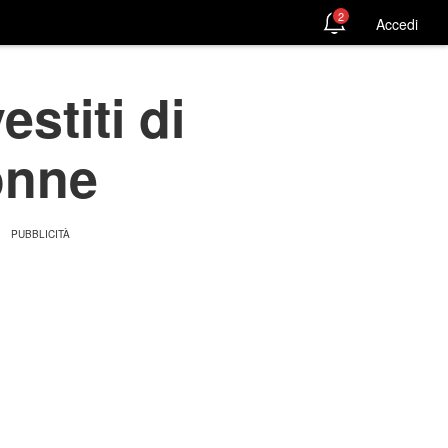
2
Accedi
estiti di
onne