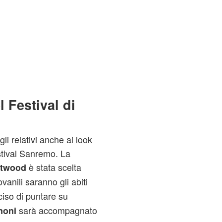
l Festival di
li relativi anche ai look
estival Sanremo. La
è stata scelta
stwood
ovanili saranno gli abiti
ciso di puntare su
sarà accompagnato
noni