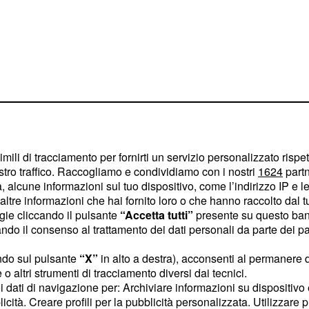
imili di tracciamento per fornirti un servizio personalizzato rispe
 puntare tutto sul made
stro traffico. Raccogliamo e condividiamo con i nostri
1624
partn
ia’ i nomi degli stilisti
 alcune informazioni sul tuo dispositivo, come l’indirizzo IP e le 
ltre informazioni che hai fornito loro o che hanno raccolto dal tuo
rate.
ogie cliccando il pulsante
“Accetta tutti”
presente su questo ban
o il consenso al trattamento dei dati personali da parte dei par
n indosserà
ndo sul pulsante
“X”
in alto a destra), acconsenti al permanere 
remo
o altri strumenti di tracciamento diversi dai tecnici.
uoi dati di navigazione per: Archiviare informazioni su dispositivo 
to i nomi degli stilisti
licità. Creare profili per la pubblicità personalizzata. Utilizzare p