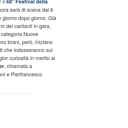
 il
68° Festival della
ora sarà di scena dal 6
e giorno dopo giorno. Già
i dei cantanti in gara,
a categoria Nuove
oro brani, però, iniziano
biti che indosseranno sul
gior curiosità in merito ai
, chiamata a
er
oni e Pierfrancesco