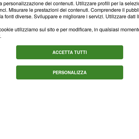
i Sanremo
sfoggerà
la personalizzazione dei contenuti. Utilizzare profili per la selez
iane, tra cui non poteva
ci. Misurare le prestazioni dei contenuti. Comprendere il pubblic
fonti diverse. Sviluppare e migliorare i servizi. Utilizzare dati l
vvero Trussardi. Lei, che
co dell’Ariston
ookie utilizziamo sul sito e per modificare, in qualsiasi momento,
nel corso della
 Armani
.
invece, opterà per
ACCETTA TUTTI
. Al momento non
sardi
curi che gli abiti
 che metteranno in
PERSONALIZZA
chelle Hunziker.