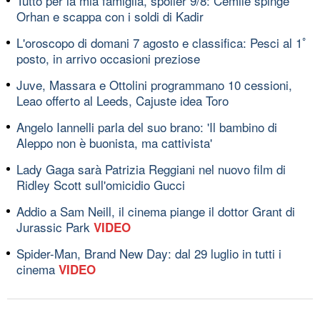
Tutto per la mia famiglia, spoiler 9/8: Cemile spinge
Orhan e scappa con i soldi di Kadir
L'oroscopo di domani 7 agosto e classifica: Pesci al 1ﾟ
posto, in arrivo occasioni preziose
Juve, Massara e Ottolini programmano 10 cessioni,
Leao offerto al Leeds, Cajuste idea Toro
Angelo Iannelli parla del suo brano: 'Il bambino di
Aleppo non è buonista, ma cattivista'
Lady Gaga sarà Patrizia Reggiani nel nuovo film di
Ridley Scott sull'omicidio Gucci
Addio a Sam Neill, il cinema piange il dottor Grant di
Jurassic Park
VIDEO
Spider-Man, Brand New Day: dal 29 luglio in tutti i
cinema
VIDEO