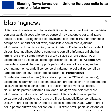
Blasting News lavora con l’Unione Europea nella lotta
contro le fake news
ABOUT
LINEA EDITORIALE
Utilizziamo i cookie e tecnologie simili di tracciamento per fornirti un servizio
Questa sezione offre informazioni trasparenti su Blasting
personalizzato rispetto alle tue esigenze di navigazione e per analizzare il
nostro traffico. Raccogliamo e condividiamo con i nostri
1624
partner che si
News, sui nostri processi editoriali e su come ci impegniamo a
occupano di analisi dei dati web, pubblicità e social media, alcune
creare news di qualità. Inoltre, afferma la nostra aderenza a
informazioni sul tuo dispositivo, come l’indirizzo IP e le caratteristiche del tuo
‘Trust Project - News with Integrity’
Blasting News non è
dispositivo, i quali potrebbero combinarle con altre informazioni che hai
ancora membro del programma, ma ha richiesto di farne
fornito loro o che hanno raccolto dal tuo utilizzo dei loro servizi. Puoi
parte; Trust Project non ha ancora effettuato una verifica di
acconsentire all’uso di tali tecnologie cliccando il pulsante
“Accetta tutti”
conformità agli standard.
presente su questo banner oppure personalizzare le tue scelte, anche
eventualmente negando il consenso al trattamento dei dati personali da
parte dei partner terzi, cliccando sul pulsante
“Personalizza”
.
Su di noi
Chiudendo questo banner (cliccando sul pulsante
“X”
in alto a destra),
acconsenti al permanere delle impostazioni predefinite che non consentono
Team editoriale
l’utilizzo di cookie o altri strumenti di tracciamento diversi dai tecnici.
Noi e i nostri partner trattiamo i tuoi dati di navigazione per: Archiviare
Corporate
informazioni su dispositivo e/o accedervi. Utilizzare dati limitati per la
selezione della pubblicità. Creare profili per la pubblicità personalizzata.
Redazione
Utilizzare profili per la selezione di pubblicità personalizzata. Creare profili
per la personalizzazione dei contenuti. Utilizzare profili per la selezione di
Informativa Privacy
contenuti personalizzati. Misurare le prestazioni degli annunci. Misurare le