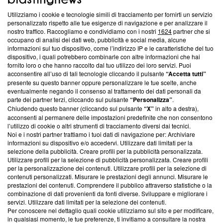
Utilizziamo i cookie e tecnologie simili di tracciamento per fornirti un servizio
Questa sezione offre informazioni trasparenti su Blasting
personalizzato rispetto alle tue esigenze di navigazione e per analizzare il
nostro traffico. Raccogliamo e condividiamo con i nostri
1624
partner che si
News, sui nostri processi editoriali e su come ci impegniamo a
occupano di analisi dei dati web, pubblicità e social media, alcune
creare news di qualità. Inoltre, afferma la nostra aderenza a
informazioni sul tuo dispositivo, come l’indirizzo IP e le caratteristiche del tuo
‘Trust Project - News with Integrity’
Blasting News non è
dispositivo, i quali potrebbero combinarle con altre informazioni che hai
ancora membro del programma, ma ha richiesto di farne
fornito loro o che hanno raccolto dal tuo utilizzo dei loro servizi. Puoi
parte; Trust Project non ha ancora effettuato una verifica di
acconsentire all’uso di tali tecnologie cliccando il pulsante
“Accetta tutti”
conformità agli standard.
presente su questo banner oppure personalizzare le tue scelte, anche
eventualmente negando il consenso al trattamento dei dati personali da
parte dei partner terzi, cliccando sul pulsante
“Personalizza”
.
Su di noi
Chiudendo questo banner (cliccando sul pulsante
“X”
in alto a destra),
acconsenti al permanere delle impostazioni predefinite che non consentono
Team editoriale
l’utilizzo di cookie o altri strumenti di tracciamento diversi dai tecnici.
Noi e i nostri partner trattiamo i tuoi dati di navigazione per: Archiviare
Corporate
informazioni su dispositivo e/o accedervi. Utilizzare dati limitati per la
selezione della pubblicità. Creare profili per la pubblicità personalizzata.
Redazione
Utilizzare profili per la selezione di pubblicità personalizzata. Creare profili
per la personalizzazione dei contenuti. Utilizzare profili per la selezione di
Informativa Privacy
contenuti personalizzati. Misurare le prestazioni degli annunci. Misurare le
prestazioni dei contenuti. Comprendere il pubblico attraverso statistiche o la
Cookie Policy
combinazione di dati provenienti da fonti diverse. Sviluppare e migliorare i
servizi. Utilizzare dati limitati per la selezione dei contenuti.
Blasting SA, IDI CHE-247.845.224, Via Carlo Frasca, 3 - 6900
Per conoscere nel dettaglio quali cookie utilizziamo sul sito e per modificare,
Lugano (Svizzera) Tel:
+39 0690258937
in qualsiasi momento, le tue preferenze, ti invitiamo a consultare la nostra