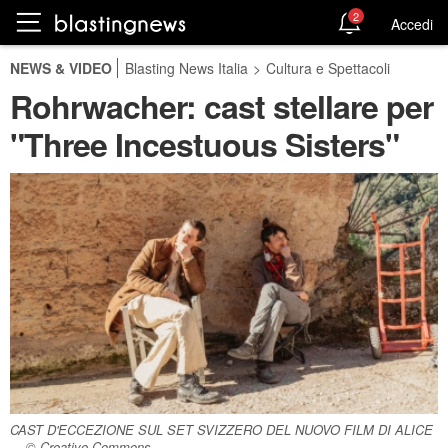
2
Accedi
NEWS & VIDEO
Blasting News Italia
>
Cultura e Spettacoli
Rohrwacher: cast stellare per
"Three Incestuous Sisters"
CAST D'ECCEZIONE SUL SET SVIZZERO DEL NUOVO FILM DI ALICE
... © Creative Commons