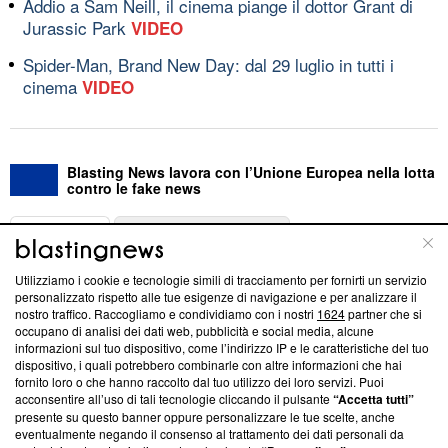
Addio a Sam Neill, il cinema piange il dottor Grant di
Jurassic Park
VIDEO
Spider-Man, Brand New Day: dal 29 luglio in tutti i
cinema
VIDEO
Blasting News lavora con l’Unione Europea nella lotta
contro le fake news
ABOUT
LINEA EDITORIALE
Utilizziamo i cookie e tecnologie simili di tracciamento per fornirti un servizio
Questa sezione offre informazioni trasparenti su Blasting
personalizzato rispetto alle tue esigenze di navigazione e per analizzare il
nostro traffico. Raccogliamo e condividiamo con i nostri
1624
partner che si
News, sui nostri processi editoriali e su come ci impegniamo a
occupano di analisi dei dati web, pubblicità e social media, alcune
creare news di qualità. Inoltre, afferma la nostra aderenza a
informazioni sul tuo dispositivo, come l’indirizzo IP e le caratteristiche del tuo
‘Trust Project - News with Integrity’
Blasting News non è
dispositivo, i quali potrebbero combinarle con altre informazioni che hai
ancora membro del programma, ma ha richiesto di farne
fornito loro o che hanno raccolto dal tuo utilizzo dei loro servizi. Puoi
parte; Trust Project non ha ancora effettuato una verifica di
acconsentire all’uso di tali tecnologie cliccando il pulsante
“Accetta tutti”
conformità agli standard.
presente su questo banner oppure personalizzare le tue scelte, anche
eventualmente negando il consenso al trattamento dei dati personali da