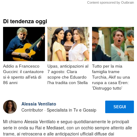
Content sponsored by Outbrain
Di tendenza oggi
Addio a Francesco
Upas, anticipazioni al
Tutto per la mia
Guccini: il cantautore
7 agosto: Clara
famiglia trame
si è spento all'età di
scopre che Eduardo
Turchia, Akif su una
86 anni
l'ha tradita con Stella
ruspa a casa Eren:
'Distruggo tutto'
Alessia Ventilato
SEGUI
Contributor · Specialista in Tv e Gossip
Mi chiamo Alessia Ventilato e seguo quotidianamente le principali
serie in onda su Rai e Mediaset, con un occhio sempre attento alle
trame, ai retroscena e alle anticipazioni ufficiali diffuse dai